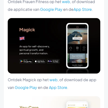
Ontdek Frauen Fitness op het
web
, of download
de applicatie van
Google Play
en de
App Store
.
Ontdek Magick op het
web
, of download de app
van
Google Play
en de
App Store
.