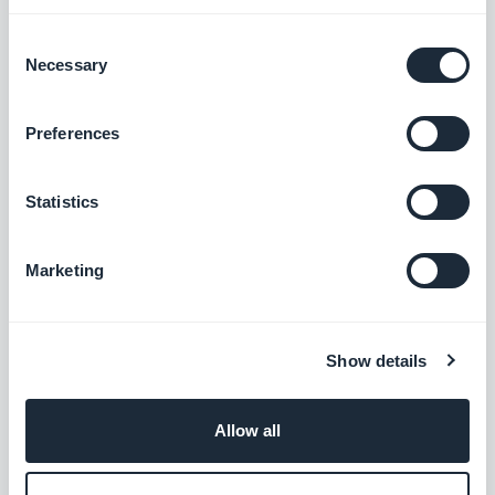
Ik ben CMO en mede-eigenaar van
Consent
GoodBarber. Via deze blog deel ik praktische
Necessary
Selection
tips om het maximale uit GoodBarber te halen,
Lees meer
analyses van de trends die de wereld van
Preferences
mobiele apps en no-code veranderen, en
enkele gedachten over de impact van
kunstmatige intelligentie op onze sector. Als
Statistics
een artikel een vraag, idee of ervaring bij je
oproept, laten we erover praten in de reacties.
Marketing
Show details
Allow all