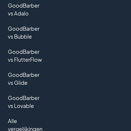
GoodBarber
vs Adalo
GoodBarber
vs Bubble
GoodBarber
vs FlutterFlow
GoodBarber
vs Glide
GoodBarber
vs Lovable
Alle
vergelijkingen