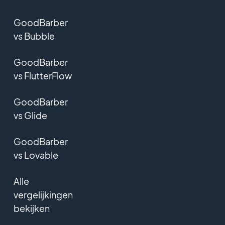
GoodBarber
vs Bubble
GoodBarber
vs FlutterFlow
GoodBarber
vs Glide
GoodBarber
vs Lovable
Alle
vergelijkingen
bekijken