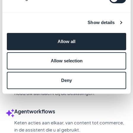
gestructureerde verbinding met uw app-
ecosysteem een echte troef.
Show details
Een echte onderscheidende factor
Allow all
Weinig app builders zijn agent-klaar. GoodBarber
levert een MCP-server die beschikbaar is voor alle
klanten, plus 44 kant-en-klare Skills.
Allow selection
Minder routinewerk
Deny
Draag herhalende taken over aan een assistent en
houd uw aandacht bij de beslissingen.
Agentworkflows
Keten acties aan elkaar, van content tot commerce,
in de assistent die u al gebruikt.