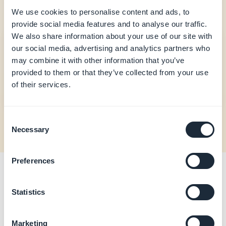
We use cookies to personalise content and ads, to
provide social media features and to analyse our traffic.
We also share information about your use of our site with
our social media, advertising and analytics partners who
Gevorderde bouwers
may combine it with other information that you’ve
provided to them or that they’ve collected from your use
Verken AI-native, agent-gestuurde manieren om
of their services.
uw app te beheren en te laten groeien.
Consent
Necessary
Selection
Preferences
Statistics
Waarom het ertoe doet
Nu assistenten meer actiegericht worden, is een
Marketing