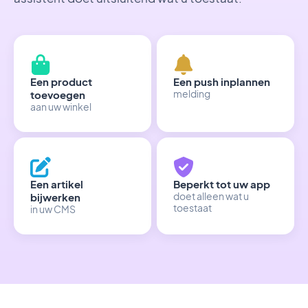
Een product
Een push inplannen
toevoegen
melding
aan uw winkel
Een artikel
Beperkt tot uw app
bijwerken
doet alleen wat u
toestaat
in uw CMS