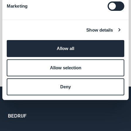
Marketing
Pierre-Laurent Medori, Woensdag 17 Juni
2026
Content publiceren met AI:
Show details
laat een agent uw
redactiekalender draaien
Allow all
1
2
…
23
Allow selection
Deny
BEDRIJF