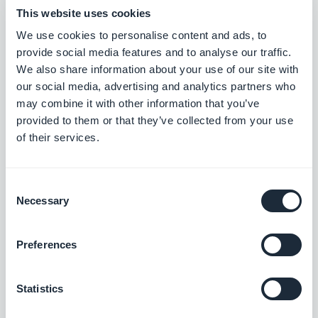
je vroeg tijdens onze Reddit-
AMA
This website uses cookies
We use cookies to personalise content and ads, to
provide social media features and to analyse our traffic.
We also share information about your use of our site with
Mathieu Poli, Vrijdag 26 Juni 2026
GoodBarber Custom Code
our social media, advertising and analytics partners who
testen met een ingelogde
may combine it with other information that you’ve
gebruiker
provided to them or that they’ve collected from your use
of their services.
Pierre-Laurent Medori, Maandag 22 Juni
2026
Consent
Verticale AI-agents voor uw
Necessary
Selection
app — geen code nodig
Preferences
Pierre-Laurent Medori, Vrijdag 19 Juni 2026
10 apps, 1 agent, 20 minuten
Statistics
per dag: meerdere
GoodBarber-apps beheren
met AI