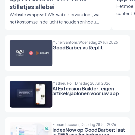
stilletjes allebei
Het moeil
content. 
Website vs app vs PWA: wat elk ervan doet, wat
ogen, sc
het kost om ze in de lucht te houden en hoe u
niet je va
kiest. Een server-side gerenderde PWA is
complete 
website en app in één.
typografi
Muriel Santoni, Woensdag 29 Juli 2026
GoodBarber vs Replit
Jij breng
de afwer
Design dra
hoever je
Mathieu Poli, Dinsdag 28 Juli 2026
AI Extension Builder: eigen
artikelsjablonen voor uw app
Florian Luccioni, Dinsdag 28 Juli 2026
IndexNow op GoodBarber: laat
je PWA sneller indexeren