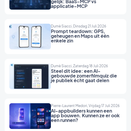
gelijk: BaaS-MCP vs
applicatie-MCP
Dumè Siacci, Dinsdag 21 Juli 2026
Prompt teardown: GPS,
geheugen en Maps uit één
enkele zin
Dumè Siacci, Zaterdag 18 Juli 2026
Steel dit idee: een AI-
gebouwde zomerfilmquiz die
je publiek écht gaat delen
Pierre-Laurent Medori, Vrijdag 17 Juli 2026
AI-appbuilders kunnen een
app bouwen. Kunnen ze er ook
een runnen?