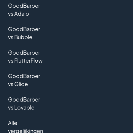
GoodBarber
vs Adalo
GoodBarber
vs Bubble
GoodBarber
vs FlutterFlow
GoodBarber
vs Glide
GoodBarber
vs Lovable
Alle
vergelijkingen