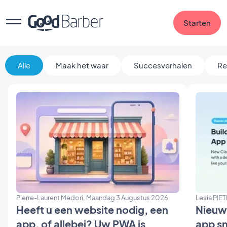
Starten
Alle
Maak het waar
Succesverhalen
Re
Pierre-Laurent Medori, Maandag 3 Augustus 2026
Lesia PIETR
Heeft u een website nodig, een
Nieuw
app, of allebei? Uw PWA is
app sn