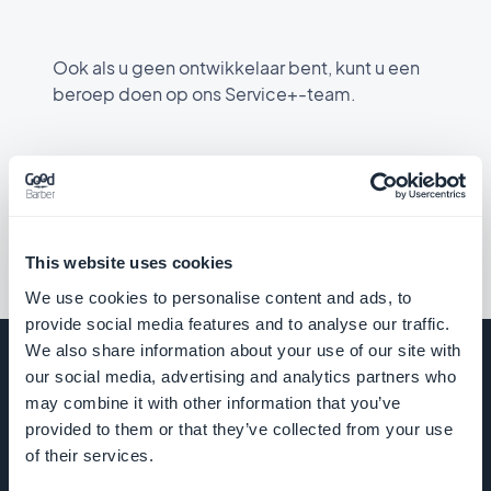
Met aangepaste content feeds kunt u content die u met een CMS
Bekijk de extensie
van derden beheert, synchroniseren in uw app. De content wordt
Voed je creativiteit door de praktische voorbeelden op onze
weergegeven in de native sjablonen van GoodBarber en profiteert
GitHub te verkennen. Deze concrete voorbeelden begeleiden je bij
Ook als u geen ontwikkelaar bent, kunt u een
van alle functies van uw app.
het maken van unieke functies en vormen een constante bron van
beroep doen op ons Service+-team.
inspiratie.
Bekijk de documentatie over aangepaste feeds
Bekijk voorbeelden op GitHub
Voor uw content-app
Neem contact op met Service+
U kunt gegevens met betrekking tot uw gebruikers
manipuleren (met de Authenticatie-extensie), en ook
This website uses cookies
verkeersstatistieken van uw app opvragen.
We use cookies to personalise content and ads, to
provide social media features and to analyse our traffic.
Online helppagina
We also share information about your use of our site with
our social media, advertising and analytics partners who
may combine it with other information that you’ve
Voor uw e-commerce-app
BEDRIJF
provided to them or that they’ve collected from your use
of their services.
U kunt gegevens met betrekking tot uw producten, klanten en
bestellingen van uw winkel bewerken, en ook