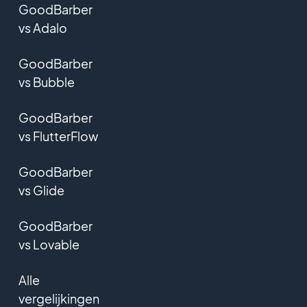
GoodBarber
vs Adalo
GoodBarber
vs Bubble
GoodBarber
vs FlutterFlow
GoodBarber
vs Glide
GoodBarber
vs Lovable
Alle
vergelijkingen