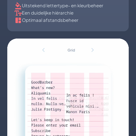
Uitstekend lettertype- en kleurbeheer
Een duidelijke hiërarchie
Optimaal afstandsbeheer