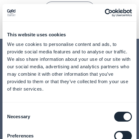
Extensions Store
This website uses cookies
We use cookies to personalise content and ads, to
provide social media features and to analyse our traffic.
We also share information about your use of our site with
our social media, advertising and analytics partners who
may combine it with other information that you’ve
provided to them or that they’ve collected from your use
De beste look voor
of their services.
jouw toepassing
Consent
Prachtig ontwerp dankzij de beste codevrije
Necessary
Selection
applicatiebouwer
Preferences