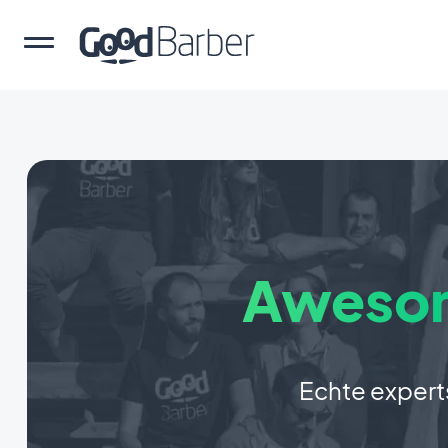
Aweso
Echte experts