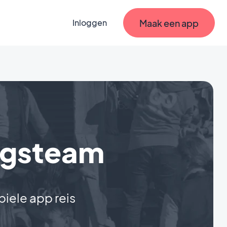
Maak een app
Inloggen
ngsteam
biele app reis