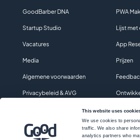
GoodBarber DNA
PWA Ma
Startup Studio
Lijst met
Vacatures
App Rese
Media
Prijzen
Algemene voorwaarden
Feedback
Privacybeleid & AVG
Ontwikke
Contact
Geperson
This website uses cookie
We use cookies to personal
Woordenl
traffic. We also share info
analytics partners who may