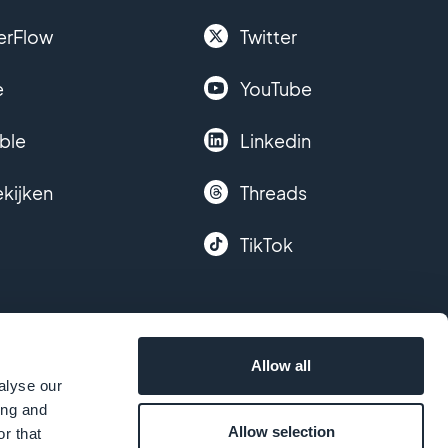
erFlow
Twitter
e
YouTube
ble
Linkedin
ekijken
Threads
TikTok
Allow all
alyse our
ing and
Allow selection
r that