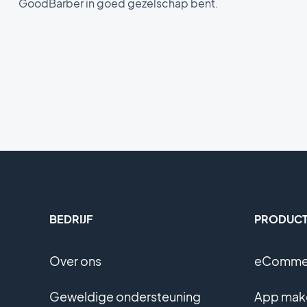
GoodBarber in goed gezelschap bent.
BEDRIJF
PRODUC
Over ons
eCommer
Geweldige ondersteuning
App mak