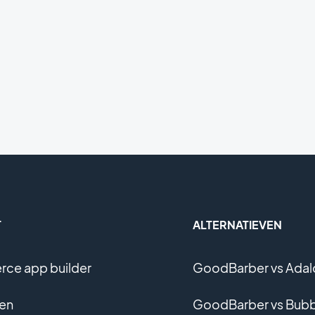
T
ALTERNATIEVEN
ce app builder
GoodBarber vs Adal
en
GoodBarber vs Bubb