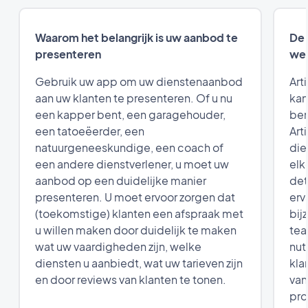
Waarom het belangrijk is uw aanbod te
De 
presenteren
wee
Gebruik uw app om uw dienstenaanbod
Art
aan uw klanten te presenteren. Of u nu
kan
een kapper bent, een garagehouder,
ben
een tatoeëerder, een
Art
natuurgeneeskundige, een coach of
die
een andere dienstverlener, u moet uw
elk
aanbod op een duidelijke manier
det
presenteren. U moet ervoor zorgen dat
erv
(toekomstige) klanten een afspraak met
bij
u willen maken door duidelijk te maken
tea
wat uw vaardigheden zijn, welke
nut
diensten u aanbiedt, wat uw tarieven zijn
kla
en door reviews van klanten te tonen.
van
pro