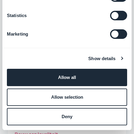
aanbieden van uw diensten, is uw app de
ideale plaats om uzelf voor te stellen. In het
Statistics
gedeelte 'Over' kunt u meer vertellen over
uzelf, uw achtergrond, uw expertise... Om te
Marketing
vertellen wie u bent en uw gebruikers te
overtuigen om voor u te kiezen. Vervolgens
Show details
kunt u een 'Contact' gedeelte en 'Kaart'
toevoegen, zodat klanten contact met u
kunnen opnemen en u gemakkelijk kunnen
Allow all
vinden.
Allow selection
Deny