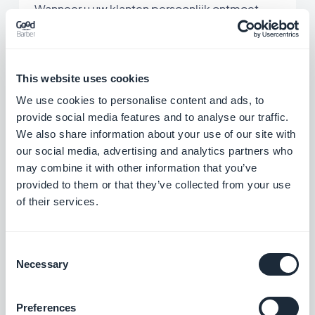
Wanneer u uw klanten persoonlijk ontmoet,
komt u gemakkelijk meer over hen te weten
en herkent u hun behoeften. Met uw app kunt u
(bijna) hetzelfde doen. Vraag gebruikers om
This website uses cookies
een profiel aan te maken in uw app en leer hen
We use cookies to personalise content and ads, to
beter kennen: pas de velden voor het profiel
provide social media features and to analyse our traffic.
aan op basis van de diensten die u aanbiedt
We also share information about your use of our site with
our social media, advertising and analytics partners who
en wat handig voor u is om te weten.
may combine it with other information that you’ve
provided to them or that they’ve collected from your use
of their services.
Consent
Necessary
Selection
Stel uzelf voor
Naast het maken van afspraken en het
Preferences