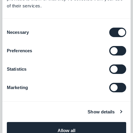
of their services.
Consent
Indieningssectie
Necessary
Selection
Door gebruikers gegenereerde content
geïntegreerd in uw app. Kom in contact
met uw gebruikers, dankzij de
Preferences
Gratis
GoodBarber-indieningssectie
Statistics
Form
Communiceer met uw gebruikers en
Marketing
verzamel gegevens met de Form-
koppeling van GoodBarber.
Gratis
Show details
Walkthrough voor app
Allow all
Maak een geïntegreerde tutorial en leid uw