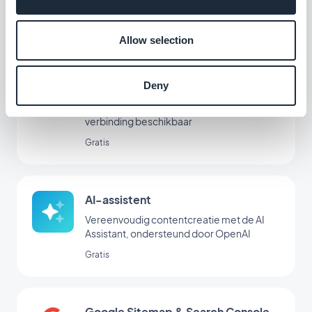
gebruikers door de eerste lancering van
uw app
$5/maand
Allow selection
Deny
Offline
De content van uw app is ook zonder
verbinding beschikbaar
Gratis
AI-assistent
Vereenvoudig contentcreatie met de AI
Assistant, ondersteund door OpenAI
Gratis
Google Sitemap & Search Console