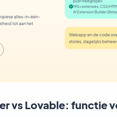
push inbegrepen
190+ extensies, CSS/HTML
AI Extension Builder (Beta
opese alles-in-één-
lheid tot aan het
Webapp en de code over
stores, dagelijks behee
 vs Lovable: functie v