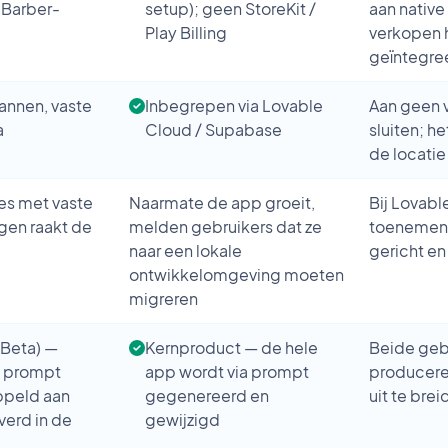
Barber-
setup); geen StoreKit /
aan native
Play Billing
verkopen h
geïntegre
lannen, vaste
Inbegrepen via Lovable
Aan geen v
a
Cloud / Supabase
sluiten; he
de locatie
s met vaste
Naarmate de app groeit,
Bij Lovabl
gen raakt de
melden gebruikers dat ze
toenemend 
naar een lokale
gericht en
ontwikkelomgeving moeten
migreren
(Beta) —
Kernproduct — de hele
Beide gebr
a prompt
app wordt via prompt
producere
ppeld aan
gegenereerd en
uit te bre
verd in de
gewijzigd