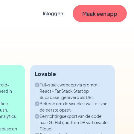
Maak een app
Inloggen
Lovable
roid-
Full-stack webapp via prompt:
eerd in
React + TanStack Start op
Supabase, geleverd als URL
fice:
Bekend om de visuele kwaliteit van
ush,
de eerste opzet
nalytics
Eenrichtingsexport van de code
naar GitHub; auth en DB via Lovable
abase en
Cloud