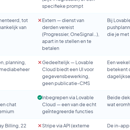
specifieke prompt
enteerd, tot
Extern — dienst van
Bij Lovabl
nkelijk van
derden vereist
pushplanni
(Progressier, OneSignal…),
die je met
apart in te stellen en te
betalen
n, planning,
Gedeeltelijk — Lovable
Een wekeli
, mediabeheer
Cloud biedt een UI voor
betekent d
gegevensbewerking,
dagelijkse
geen publicatie-CMS
Inbegrepen via Lovable
Beide dekk
en chat
Cloud — een van de echt
wat eromhe
remium
geïntegreerde functies
y Billing, 22
Stripe via API (externe
De in-app-