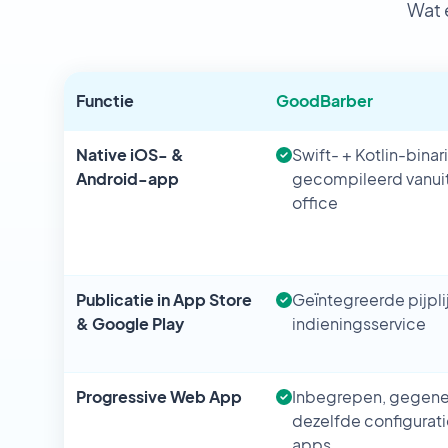
Wat 
Functie
GoodBarber
Native iOS- &
Swift- + Kotlin-binar
Android-app
gecompileerd vanui
office
Publicatie in App Store
Geïntegreerde pijpl
& Google Play
indieningsservice
Progressive Web App
Inbegrepen, gegene
dezelfde configurati
apps