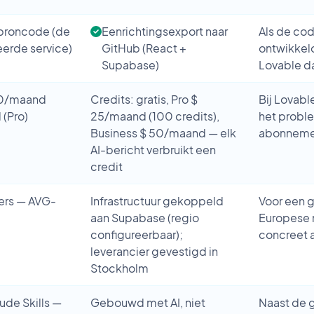
 broncode (de
Eenrichtingsexport naar
Als de co
eerde service)
GitHub (React +
ontwikkelo
Supabase)
Lovable da
30/maand
Credits: gratis, Pro $
Bij Lovabl
 (Pro)
25/maand (100 credits),
het proble
Business $ 50/maand — elk
abonnement
AI-bericht verbruikt een
credit
vers — AVG-
Infrastructuur gekoppeld
Voor een 
aan Supabase (regio
Europese m
configureerbaar);
concreet 
leverancier gevestigd in
Stockholm
ude Skills —
Gebouwd met AI, niet
Naast de 