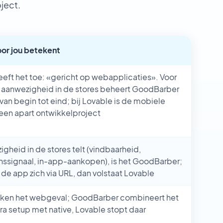
ject.
oor jou betekent
eft het toe: «gericht op webapplicaties». Voor
e aanwezigheid in de stores beheert GoodBarber
n van begin tot eind; bij Lovable is de mobiele
een apart ontwikkelproject
igheid in de stores telt (vindbaarheid,
nssignaal, in-app-aankopen), is het GoodBarber;
 de app zich via URL, dan volstaat Lovable
ken het webgeval; GoodBarber combineert het
ra setup met native, Lovable stopt daar