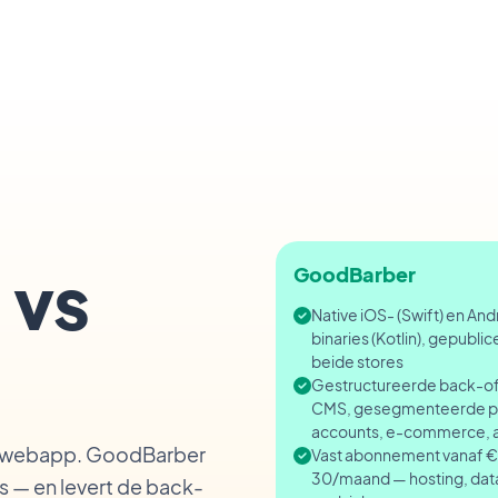
 vs
GoodBarber
Native iOS- (Swift) en And
binaries (Kotlin), gepublic
beide stores
Gestructureerde back-of
CMS, gesegmenteerde p
accounts, e-commerce, a
t-webapp. GoodBarber
Vast abonnement vanaf €
30/maand — hosting, dat
 — en levert de back-