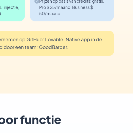
Prijzen op basis van credits: gratis,
-injectie,
Pro $ 25/maand, Business $
)
50/maand
nemen op GitHub: Lovable. Native app in de
rd door een team: GoodBarber.
oor functie