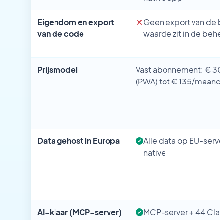
Eigendom en export
Geen export van de
van de code
waarde zit in de beh
Prijsmodel
Vast abonnement: € 
(PWA) tot € 135/maand
Data gehost in Europa
Alle data op EU-ser
native
AI-klaar (MCP-server)
MCP-server + 44 Cla