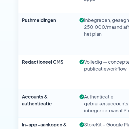
Pushmeldingen
Inbegrepen, gesegm
250.000/maand afha
het plan
Redactioneel CMS
Volledig — concepte
publicatieworkflow
Accounts &
Authenticatie,
authenticatie
gebruikersaccounts 
inbegrepen vanaf P
In-app-aankopen &
StoreKit + Google Pla