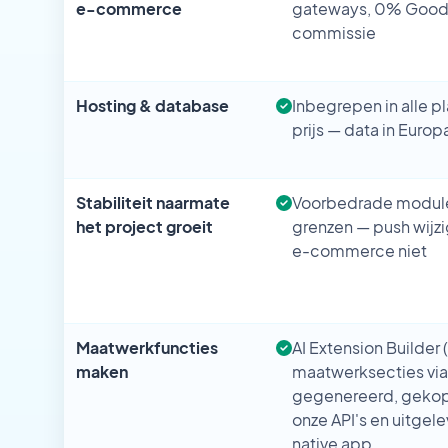
e-commerce
gateways, 0% Good
commissie
Hosting & database
Inbegrepen in alle p
prijs — data in Europ
Stabiliteit naarmate
Voorbedrade module
het project groeit
grenzen — push wijzi
e-commerce niet
Maatwerkfuncties
AI Extension Builder 
maken
maatwerksecties vi
gegenereerd, geko
onze API's en uitgele
native app