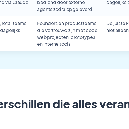
d via Claude,
bediend door externe
dagelijks 
agents zodra opgeleverd
 retailteams
Founders en productteams
De juiste 
dagelijks
die vertrouwd zijn met code,
niet alleen
webprojecten, prototypes
en interne tools
erschillen die alles ver