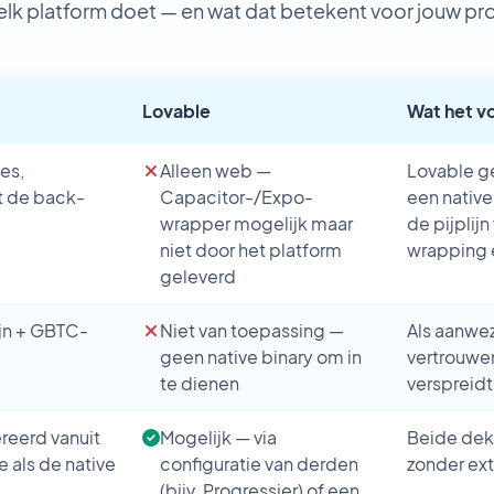
elk platform doet — en wat dat betekent voor jouw pro
Lovable
Wat het v
ies,
Alleen web —
Lovable ge
t de back-
Capacitor-/Expo-
een nativ
wrapper mogelijk maar
de pijplij
niet door het platform
wrapping 
geleverd
ijn + GBTC-
Niet van toepassing —
Als aanwez
geen native binary om in
vertrouwe
te dienen
verspreidt
reerd vanuit
Mogelijk — via
Beide dek
e als de native
configuratie van derden
zonder ext
(bijv. Progressier) of een