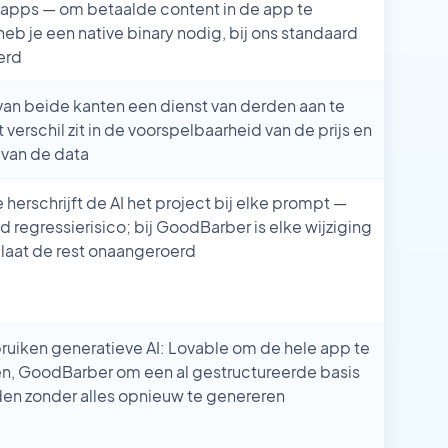
 apps — om betaalde content in de app te
eb je een native binary nodig, bij ons standaard
erd
an beide kanten een dienst van derden aan te
t verschil zit in de voorspelbaarheid van de prijs en
 van de data
e herschrijft de AI het project bij elke prompt —
regressierisico; bij GoodBarber is elke wijziging
 laat de rest onaangeroerd
uiken generatieve AI: Lovable om de hele app te
n, GoodBarber om een al gestructureerde basis
iden zonder alles opnieuw te genereren