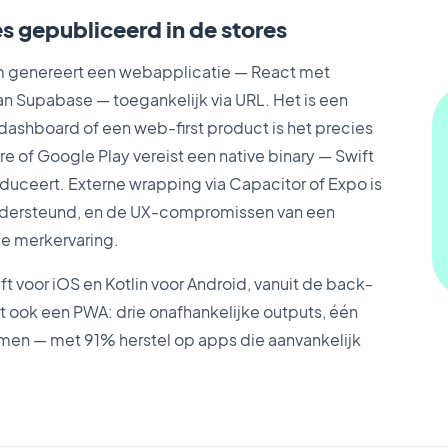
s gepubliceerd in de stores
form genereert een webapplicatie — React met
van Supabase — toegankelijk via URL. Het is een
 dashboard of een web-first product is het precies
re of Google Play vereist een native binary — Swift
oduceert. Externe wrapping via Capacitor of Expo is
ondersteund, en de UX-compromissen van een
e merkervaring.
 voor iOS en Kotlin voor Android, vanuit de back-
t ook een PWA: drie onafhankelijke outputs, één
men — met 91% herstel op apps die aanvankelijk