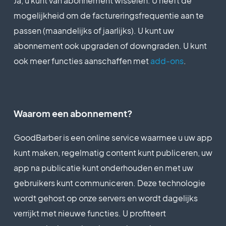
Ja, u kunt van abonnement wisselen. U heeft de
persoonlijke ondersteuning,
Prijzen voor jaarabonnementen
door het GoodBarber-team)
mogelijkheid om de factureringsfrequentie aan te
Bureau
passen (maandelijks of jaarlijks). U kunt uw
Prijzen voor jaarabonnementen
$2580
abonnement ook upgraden of downgraden. U kunt
/jaar
ook meer functies aanschaffen met
add-ons
.
Premium
$660
/jaar
Waarom een abonnement?
GoodBarber is een online service waarmee u uw app
kunt maken, regelmatig content kunt publiceren, uw
app na publicatie kunt onderhouden en met uw
gebruikers kunt communiceren. Deze technologie
wordt gehost op onze servers en wordt dagelijks
verrijkt met nieuwe functies. U profiteert