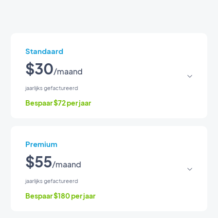
Standaard
$30
/maand
jaarlijks gefactureerd
Bespaar $72 per jaar
Technologie
Premium
PWA
$55
/maand
Native Apps
jaarlijks gefactureerd
Bespaar $180 per jaar
Verkrijgbaar in de Google
Play Store