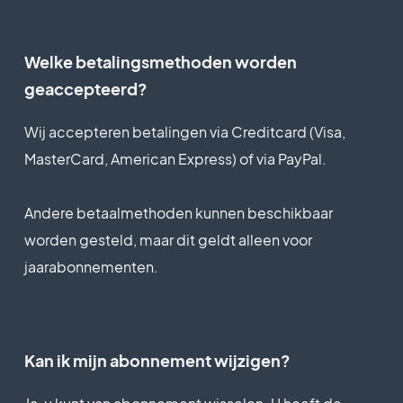
basis van uw
Belangrijkste functies
Content Management
inkomsten.
System
Welke betalingsmethoden worden
'Drag and drop' appbouwer
Belangrijkste functies
SEO-vriendelijk, AMP, ASO-
geaccepteerd?
ZONDER CODE
vriendelijk
Volledig aanpasbaar
Wij accepteren betalingen via Creditcard (Visa,
'Drag and drop' appbouwer
Ondersteuning (echte
ontwerp
ZONDER CODE
MasterCard, American Express) of via PayPal.
persoonlijke ondersteuning,
door het GoodBarber-team)
Content Management
Volledig aanpasbaar
Andere betaalmethoden kunnen beschikbaar
System
ontwerp
Prijzen voor jaarabonnementen
worden gesteld, maar dit geldt alleen voor
SEO-vriendelijk, AMP, ASO-
Content Management
jaarabonnementen.
vriendelijk
System
Pro
$1260
Ondersteuning (echte
/jaar
SEO-vriendelijk, AMP, ASO-
persoonlijke ondersteuning,
vriendelijk
Kan ik mijn abonnement wijzigen?
door het GoodBarber-team)
Ondersteuning (echte