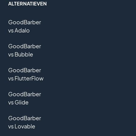
ALTERNATIEVEN
GoodBarber
vs Adalo
GoodBarber
vs Bubble
GoodBarber
vs FlutterFlow
GoodBarber
vs Glide
GoodBarber
vs Lovable