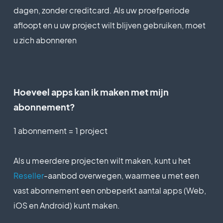
gefactureerd.
Extensiewinkel
ontwerp
dagen, zonder creditcard. Als uw proefperiode
U bespaart 2
Bekeken pagina's
Onbeperkt
afloopt en u uw project wilt blijven gebruiken, moet
maanden)
(bandbreedte & verkeer)
Content Management
Gratis extensies
Onbeperkt
u zich abonneren
System
$20/maand
App downloads
Onbeperkt
(er wordt
Verificatie
SEO-vriendelijk, AMP, ASO-
$200/jaar
Accountmanager
Chat
vriendelijk
Chat
gefactureerd.
Hoeveel apps kan ik maken met mijn
U bespaart 2
Ondersteuning (echte
Extensiewinkel
Lidmaatschap
abonnement?
maanden)
persoonlijke ondersteuning,
door het GoodBarber-team)
$49/maand
1 abonnement = 1 project
Gratis extensies
Onbeperkt
Belangrijkste functies
(er wordt
Prijzen voor jaarabonnementen
$490/jaar
Verificatie
Als u meerdere projecten wilt maken, kunt u het
'Drag and drop' appbouwer
gefactureerd.
Reseller
-aanbod overwegen, waarmee u met een
Standaard
ZONDER CODE
U bespaart 2
Chat
Lidmaatschap
$360
maanden)
vast abonnement een onbeperkt aantal apps (Web,
/jaar
Volledig aanpasbaar
Lidmaatschap
GEEN extra
iOS en Android) kunt maken.
ontwerp
vergoeding op