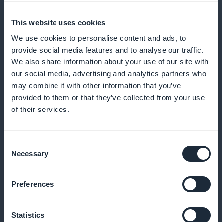
This website uses cookies
We use cookies to personalise content and ads, to
Zijn er bijkomende kosten?
provide social media features and to analyse our traffic.
We also share information about your use of our site with
Om applicaties in te dienen bij de App Store en
our social media, advertising and analytics partners who
Google Play, moet u zich rechtstreeks als
may combine it with other information that you’ve
ontwikkelaar registreren via Apple ($99/jaar of
provided to them or that they’ve collected from your use
$299/jaar voor het
Apple Developer Enterprise
of their services.
Program
) en Google ($25/levenslang). Er zijn geen
andere extra kosten om een Progressive Web App
Consent
te maken en te publiceren.
Necessary
Selection
Preferences
Indiening via App Store
Statistics