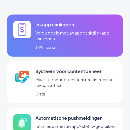
In-app aankopen
Verdien geld met uw app dankzij in-app
aankopen
$49/maand
Systeem voor contentbeheer
Maak alle soorten content rechtstreeks in
uw backoffice
Gratis
Automatische pushmeldingen
Iets nieuws met uw app? stel uw gebruikers