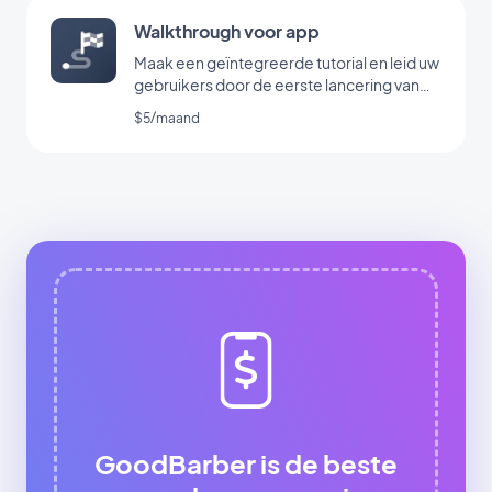
Walkthrough voor app
Maak een geïntegreerde tutorial en leid uw
gebruikers door de eerste lancering van
uw app
$5/maand
GoodBarber is de beste