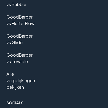
vs Bubble
GoodBarber
vs FlutterFlow
GoodBarber
vs Glide
GoodBarber
vs Lovable
Alle
vergelijkingen
bekijken
SOCIALS