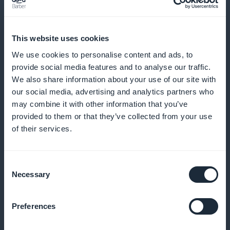
This website uses cookies
Gedetailleerde analyses voor een
geoptimaliseerde contentstrategie
We use cookies to personalise content and ads, to
provide social media features and to analyse our traffic.
We also share information about your use of our site with
Gebruik nauwkeurige gegevens om je
our social media, advertising and analytics partners who
contentstrategie te verfijnen en richt je specifiek op
may combine it with other information that you’ve
de interesses van modeliefhebbers
provided to them or that they’ve collected from your use
of their services.
Promotie zichtbaar vanaf de receptie
Consent
Necessary
Selection
Zet je abonnementen in de kijker met elegante en
aantrekkelijke promoties direct vanaf de startpagina
Preferences