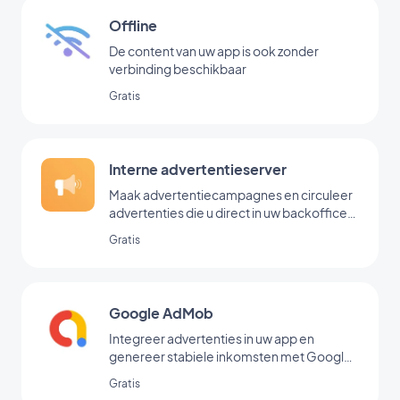
Offline
De content van uw app is ook zonder
verbinding beschikbaar
Gratis
Interne advertentieserver
Maak advertentiecampagnes en circuleer
advertenties die u direct in uw backoffice
hebt toegevoegd
Gratis
Google AdMob
Integreer advertenties in uw app en
genereer stabiele inkomsten met Google
AdMob
Gratis