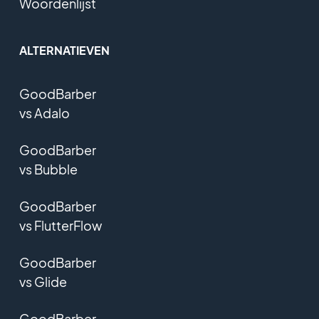
Woordenlijst
ALTERNATIEVEN
GoodBarber
vs Adalo
GoodBarber
vs Bubble
GoodBarber
vs FlutterFlow
GoodBarber
vs Glide
GoodBarber