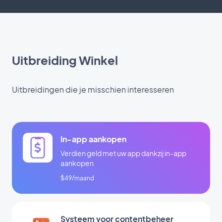
Uitbreiding Winkel
Uitbreidingen die je misschien interesseren
In-app aankopen
Verdien geld met uw app dankzij in-app
aankopen
$49/maand
Systeem voor contentbeheer