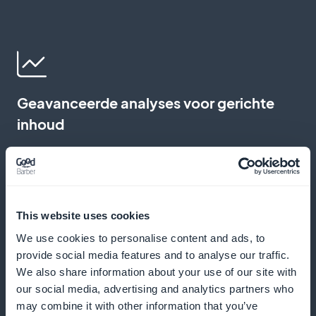
Geavanceerde analyses voor gerichte
inhoud
Analyseer trends en voorkeuren om je publicaties te
optimaliseren. Gebruik nauwkeurige gegevens om je
inhoud af te stemmen op de behoeften van je lezers,
This website uses cookies
waardoor de effectiviteit van je artikelen en de
We use cookies to personalise content and ads, to
tevredenheid van je abonnees verbetert
provide social media features and to analyse our traffic.
We also share information about your use of our site with
our social media, advertising and analytics partners who
may combine it with other information that you’ve
Actieve promotie vanaf de eerste pagina