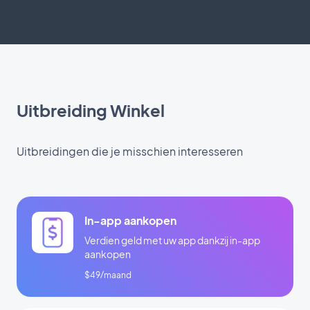
Uitbreiding Winkel
Uitbreidingen die je misschien interesseren
In-app aankopen
Verdien geld met uw app dankzij in-app
aankopen
$49/maand