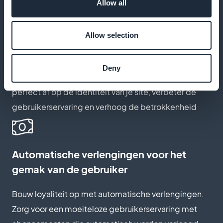
Allow all
Gepersonaliseerde abonnementspaden
Allow selection
Creëer een unieke abonnementservaring die je merk
Deny
weerspiegelt. Stem de abonnementservaring
perfect af op de identiteit van je site, verbeter de
gebruikerservaring en verhoog de betrokkenheid
Automatische verlengingen voor het
gemak van de gebruiker
Bouw loyaliteit op met automatische verlengingen.
Zorg voor een moeiteloze gebruikerservaring met