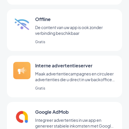
Offline
De content van uw app is ook zonder
verbinding beschikbaar
Gratis
Interne advertentieserver
Maak advertentiecampagnes en circuleer
advertenties die u direct in uw backoffice
hebt toegevoegd
Gratis
Google AdMob
Integreer advertenties in uw app en
genereer stabiele inkomsten met Google