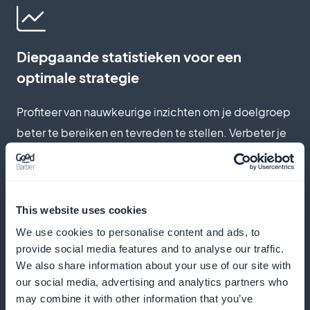
Diepgaande statistieken voor een
optimale strategie
Profiteer van nauwkeurige inzichten om je doelgroep
beter te bereiken en tevreden te stellen. Verbeter je
aanbod voortdurend door gedetailleerde
abonneegegevens te analyseren, zodat je je
artikelen kunt aanpassen om de interesse en retentie
This website uses cookies
te maximaliseren
We use cookies to personalise content and ads, to
provide social media features and to analyse our traffic.
We also share information about your use of our site with
Promotionele widget op het beginscherm
our social media, advertising and analytics partners who
may combine it with other information that you’ve