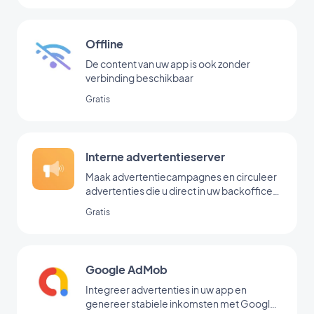
Offline
De content van uw app is ook zonder
verbinding beschikbaar
Gratis
Interne advertentieserver
Maak advertentiecampagnes en circuleer
advertenties die u direct in uw backoffice
hebt toegevoegd
Gratis
Google AdMob
Integreer advertenties in uw app en
genereer stabiele inkomsten met Google