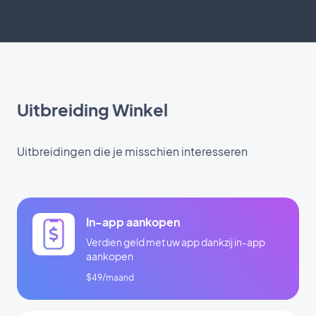
Uitbreiding Winkel
Uitbreidingen die je misschien interesseren
In-app aankopen
Verdien geld met uw app dankzij in-app
aankopen
$49/maand