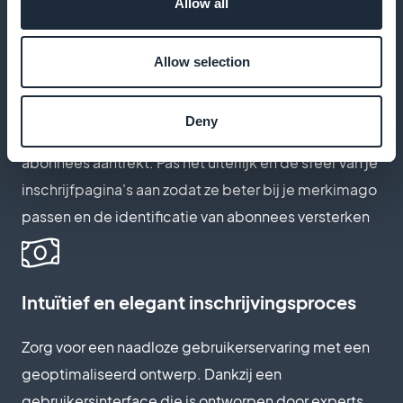
Allow all
brengen
Allow selection
Je inschrijvingspagina aanpassen
Deny
Maak een pagina die je merk weerspiegelt en
abonnees aantrekt. Pas het uiterlijk en de sfeer van je
inschrijfpagina's aan zodat ze beter bij je merkimago
passen en de identificatie van abonnees versterken
Intuïtief en elegant inschrijvingsproces
Zorg voor een naadloze gebruikerservaring met een
geoptimaliseerd ontwerp. Dankzij een
gebruikersinterface die is ontworpen door experts,