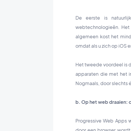
De eerste is natuurl
webtechnologieën. Het 
algemeen kost het mind
omdat als u zich op iOS e
Het tweede voordeel is d
apparaten die met het in
Nogmaals, door slechts é
b. Op het web draaien: c
Progressive Web Apps wo
door een browser wordt 