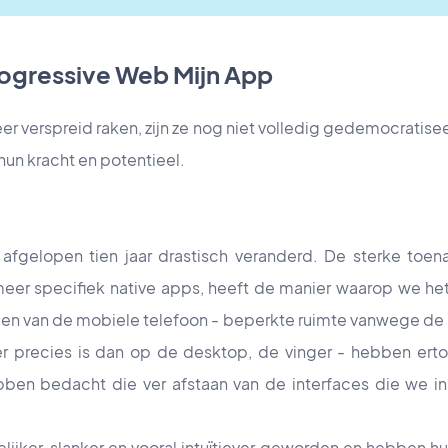
ogressive Web Mijn App
 verspreid raken, zijn ze nog niet volledig gedemocratiseer
hun kracht en potentieel.
afgelopen tien jaar drastisch veranderd. De sterke toen
eer specifiek native apps, heeft de manier waarop we he
en van de mobiele telefoon - beperkte ruimte vanwege de '
er precies is dan op de desktop, de vinger - hebben ert
ebben bedacht die ver afstaan van de interfaces die we 
delijker, slanker en vooral intuïtiever geworden en hebben