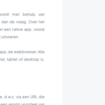
 wordt met behulp van
 dan de vraag. Over het
 een native app, vooral
t uitvoeren.
 app, de webbrowser. Alle
el, tablet of desktop is.
, d.w.z. via een URL die
t een enorm voordeel van