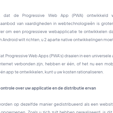
ijk dat de Progressive Web App (PWA) ontwikkeld
aanbod van vaardigheden in webtechnologieën is groter
er om een progressieve webapplicatie te ontwikkelen dan
n Android wilt richten, u 2 aparte native ontwikkelingen moe
at Progressive Web Apps (PWA's) draaien in een universele
ternet verbonden zijn, hebben er één, of het nu een mobi
én app te ontwikkelen, kunt u uw kosten rationaliseren.
ontrole over uw applicatie en de distributie ervan
rden op dezelfde manier gedistribueerd als een website
opgeroepen. Zoals u zich zult hebben gerealiseerd, is di