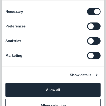
applicaties? Dit is uw kans om de
4
Consent
Necessary
Selection
onwaarheden over native applicaties
te
ontdekken. Het zit allemaal in de titel! U
Preferences
zult zien dat het maken van een online app
eigenlijk kinderspel is.
Statistics
Afhankelijk van uw instellingen kunnen uw
klanten met GoodBarber op verschillende
Marketing
manieren direct online betalen via uw app.
Zie onze titel
GoodBarber Shopping App:
valuta's en betalingsgateways
voor meer
Show details
informatie. U zult zien dat het zo eenvoudig
is dat zelfs kinderen het kunnen!
Allow all
Uw ondernemersopdracht is onderweg,
maar u vraagt zich af
wat er eerst komt: het
Allow selection