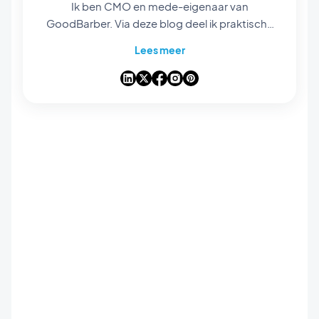
Ik ben CMO en mede-eigenaar van
GoodBarber. Via deze blog deel ik praktische
tips om het maximale uit GoodBarber te halen,
Lees meer
analyses van de trends die de wereld van
mobiele apps en no-code veranderen, en
enkele gedachten over de impact van
kunstmatige intelligentie op onze sector. Als
een artikel een vraag, idee of ervaring bij je
oproept, laten we erover praten in de reacties.