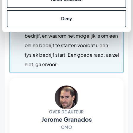
Bedrijf of Mijn App?
Ontdek waarom het
maken van een app een essentieel
Deny
onderdeel is van het opzetten van een
bedrijf, en waarom het mogelijk is om een
online bedrijf te starten voordat u een
fysiek bedrijf start. Een goede raad: aarzel
niet, ga ervoor!
OVER DE AUTEUR
Jerome Granados
CMO