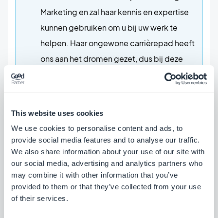
Marketing en zal haar kennis en expertise
kunnen gebruiken om u bij uw werk te
helpen. Haar ongewone carrièrepad heeft
ons aan het dromen gezet, dus bij deze
een tip: ook u kunt haar verhaal ontdekken!
Net als het vinden van de Titel van een
boek dat u aan het schrijven bent, is het
This website uses cookies
niet altijd gemakkelijk om te weten wat u
We use cookies to personalise content and ads, to
voor een persomslag moet schrijven. Maar
provide social media features and to analyse our traffic.
uw werk offline promoten is essentieel.
We also share information about your use of our site with
our social media, advertising and analytics partners who
Neem ons advies aan en lees ons artikel
may combine it with other information that you’ve
over
promotie: perscovers
, dat u precieze
provided to them or that they’ve collected from your use
hulp zal bieden bij uw vragen.
of their services.
Onderzoekt u vooroordelen over native