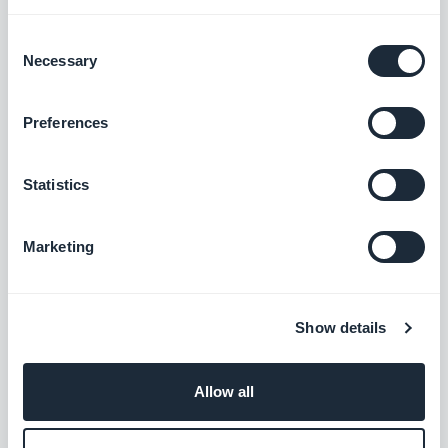
sinds 1992. Zijn doel is om in de komende tien jaar
het ontstaan van een veerkrachtig ecosysteem te
Consent
Necessary
Selection
stimuleren met ongeveer twintig bedrijven van een
vergelijkbare grootte als GoodBarber, die zich
Preferences
bezighouden met export terwijl ze nog steeds op
Corsica gevestigd zijn. Alzà, het gloednieuwe
Statistics
zaaifonds dat in 2021 wordt gelanceerd, is een
perfect voorbeeld van deze wens om een kritische
Marketing
massa van start-ups te bereiken.
In dezelfde geest van het creëren van een
Show details
ecosysteem werd in 2009 het CampusPlex
geopend, een van de eerste co-working spaces in
Allow all
Frankrijk. WebzineMaker, DuoApps (en andere
start-ups uit die tijd) waren er gevestigd, wat