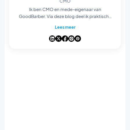
CMO
Ik ben CMO en mede-eigenaar van
GoodBarber. Via deze blog deel ik praktische
tips om het maximale uit GoodBarber te halen,
Lees meer
analyses van de trends die de wereld van
mobiele apps en no-code veranderen, en
enkele gedachten over de impact van
kunstmatige intelligentie op onze sector. Als
een artikel een vraag, idee of ervaring bij je
oproept, laten we erover praten in de reacties.