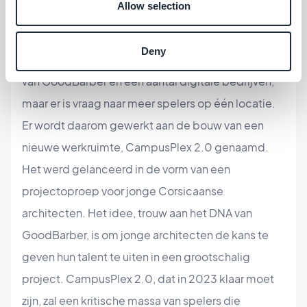
Allow selection
leidde tot een nauwe samenwerking tussen de
twee bedrijven, nog voor GoodBarber. Vandaag de
Deny
dag is de CampusPlex voornamelijk de thuisbasis
van GoodBarber en een aantal digitale bedrijven,
maar er is vraag naar meer spelers op één locatie.
Er wordt daarom gewerkt aan de bouw van een
nieuwe werkruimte, CampusPlex 2.0 genaamd.
Het werd gelanceerd in de vorm van een
projectoproep voor jonge Corsicaanse
architecten. Het idee, trouw aan het DNA van
GoodBarber, is om jonge architecten de kans te
geven hun talent te uiten in een grootschalig
project. CampusPlex 2.0, dat in 2023 klaar moet
zijn, zal een kritische massa van spelers die