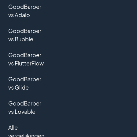
GoodBarber
vs Adalo
GoodBarber
vs Bubble
GoodBarber
vs FlutterFlow
GoodBarber
vs Glide
GoodBarber
vs Lovable
Alle
vergelijkingen