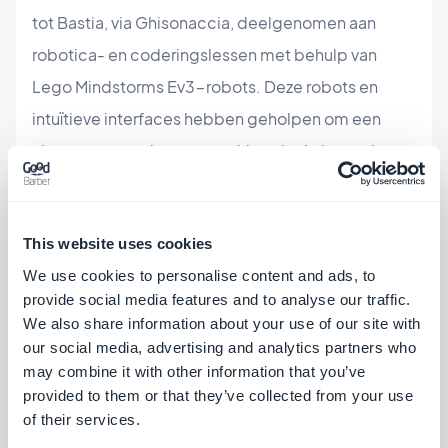
tot Bastia, via Ghisonaccia, deelgenomen aan
robotica- en coderingslessen met behulp van
Lego Mindstorms Ev3-robots. Deze robots en
intuïtieve interfaces hebben geholpen om een
nieuwe generatie aan te trekken, in de hoop de
technologiesector van het eiland verder te
ontwikkelen.
This website uses cookies
Naast jongeren is GoodBarber ook actief
We use cookies to personalise content and ads, to
betrokken bij de ontwikkeling van het
provide social media features and to analyse our traffic.
We also share information about your use of our site with
ondernemende ecosysteem van Corsica. Eind
our social media, advertising and analytics partners who
2015 aanvaardde Sébastien Simoni het
may combine it with other information that you’ve
voorzitterschap van Femu Qui, het
provided to them or that they’ve collected from your use
of their services.
investeringsfonds voor Corsicaanse bedrijven