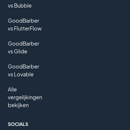
vs Bubble
GoodBarber
vs FlutterFlow
GoodBarber
vs Glide
GoodBarber
vs Lovable
Alle
vergelijkingen
bekijken
SOCIALS