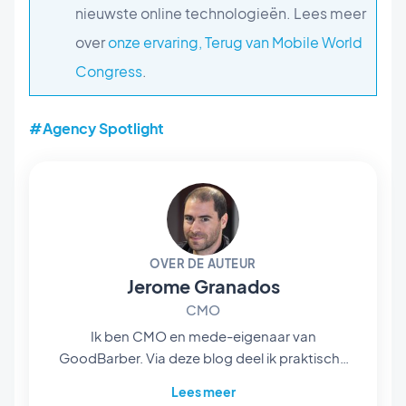
nieuwste online technologieën. Lees meer
over
onze ervaring, Terug van Mobile World
Congress
.
#Agency Spotlight
OVER DE AUTEUR
Jerome Granados
CMO
Ik ben CMO en mede-eigenaar van
GoodBarber. Via deze blog deel ik praktische
tips om het maximale uit GoodBarber te halen,
Lees meer
analyses van de trends die de wereld van