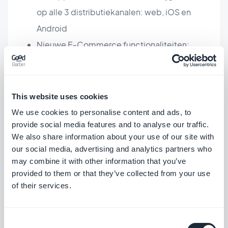
op alle 3 distributiekanalen: web, iOS en
Android
Nieuwe E-Commerce functionaliteiten:
online betaling, geplande afhaling in de
winkel, lokale leveringen die essentieel zijn in
de context van de gezondheidscrisis.
This website uses cookies
We use cookies to personalise content and ads, to
provide social media features and to analyse our traffic.
Welke actie ondernam u tijdens
We also share information about your use of our site with
de 1e lockdown (maart-april
our social media, advertising and analytics partners who
may combine it with other information that you’ve
2020)?
provided to them or that they’ve collected from your use
of their services.
Het
IN&S-project
(Initiative Numérique & Solidaire)
ondersteunt KMO's, ambachtslieden, handelaars
Consent
en zelfstandigen in hun pogingen om in tijden van