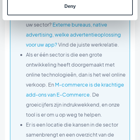
sector.
Deny
Is online adverteren de sleutel tot groei in
uw sector?
Externe bureaus, native
advertising, welke advertentieoplossing
voor uw app?
Vind de juiste werkrelatie.
Als er één sector is die een grote
ontwikkeling heeft doorgemaakt met
online technologieën, dan is het wel online
verkoop. En
M-commerce is de krachtige
add-ons van E-Commerce
. De
groeicijfers zijn indrukwekkend, en onze
tool is er om u op weg te helpen.
Er is een locatie die kansen in de sector
samenbrengt en een overzicht van de