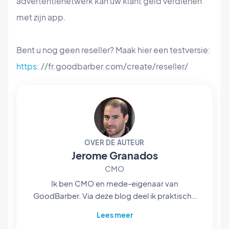
advertentienetwerk kan uw klant geld verdienen
met zijn app.
Bent u nog geen reseller? Maak hier een testversie:
https:
//fr.goodbarber.com/create/reseller/
OVER DE AUTEUR
Jerome Granados
CMO
Ik ben CMO en mede-eigenaar van
GoodBarber. Via deze blog deel ik praktische
tips om het maximale uit GoodBarber te halen,
Lees meer
analyses van de trends die de wereld van