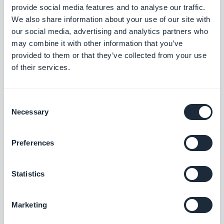
U kunt uw klant voorstellen om een app voor hun
provide social media features and to analyse our traffic.
We also share information about your use of our site with
evenement te maken om zoveel mogelijk mensen
our social media, advertising and analytics partners who
van tevoren te informeren. Er wordt steeds meer
may combine it with other information that you’ve
gecommuniceerd via sociale netwerken, maar ook
provided to them or that they’ve collected from your use
of their services.
via apps, omdat gebruikers steeds meer
informatie krijgen via hun smartphone. Het hebben
van een app gekoppeld aan het evenement is een
Consent
Necessary
Selection
garantie voor het maximaliseren van het aantal
deelnemers en het delen van de juiste informatie
Preferences
op het juiste moment voor een optimale
organisatie.
Statistics
Tijdens het evenement: animeren
Marketing
Gebruik de app om het evenement te animeren: u