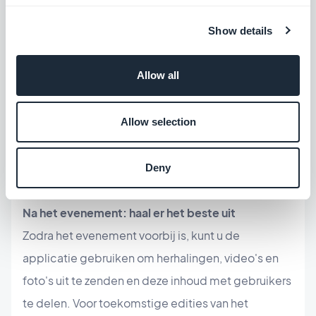
kunt push Melding sturen op de grote dag om
Show details
deelnemers te begeleiden, of u kunt aanbieden
om het evenement live uit te zenden in video- of
Allow all
audioformaat. Op deze manier kunnen alle
gebruikers, ook degenen die niet naar het
evenement kunnen komen, van het programma
Allow selection
genieten. Zo blijft uw klant in contact met zijn
publiek, zelfs op afstand.
Deny
Na het evenement: haal er het beste uit
Zodra het evenement voorbij is, kunt u de
applicatie gebruiken om herhalingen, video's en
foto's uit te zenden en deze inhoud met gebruikers
te delen. Voor toekomstige edities van het