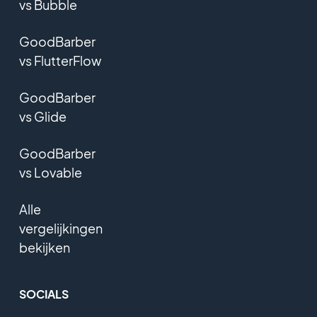
vs Bubble
GoodBarber
vs FlutterFlow
GoodBarber
vs Glide
GoodBarber
vs Lovable
Alle
vergelijkingen
bekijken
SOCIALS