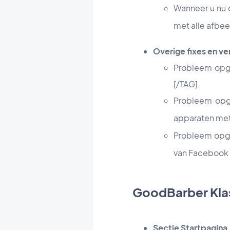
Wanneer u nu 
met alle afbeel
Overige fixes en v
Probleem opge
[/TAG].
Probleem opge
apparaten me
Probleem opge
van Facebook
GoodBarber Kla
Sectie Startpagina