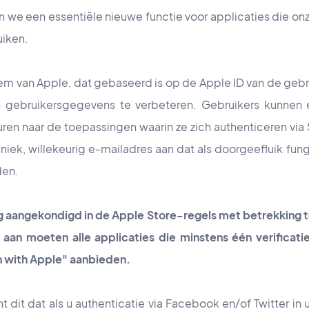
we een essentiële nieuwe functie voor applicaties die on
iken.
steem van Apple, dat gebaseerd is op de Apple ID van de geb
an gebruikersgegevens te verbeteren. Gebruikers kunnen 
ren naar de toepassingen waarin ze zich authenticeren via 
iek, willekeurig e-mailadres aan dat als doorgeefluik fun
den.
g aangekondigd in de Apple Store-regels met betrekking t
f aan moeten alle applicaties die minstens één verifica
n with Apple" aanbieden.
t dit dat als u authenticatie via Facebook en/of Twitter 