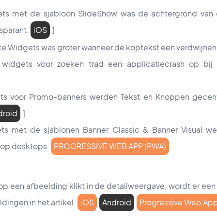
gets met de sjabloon SlideShow was de achtergrond van
nsparant.
iOS
]
ste Widgets was groter wanneer de koptekst een verdwijne
n widgets voor zoeken trad een applicatiecrash op bij
ets voor Promo-banners werden Tekst en Knoppen gecentr
droid
]
ets met de sjablonen Banner Classic & Banner Visual wer
op desktops.
PROGRESSIVE WEB APP (PWA)
.
op een afbeelding klikt in de detailweergave, wordt er ee
dingen in het artikel.
iOS
Android
Progressive Web Ap