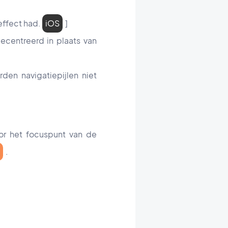
effect had.
iOS
]
centreerd in plaats van
den navigatiepijlen niet
or het focuspunt van de
.