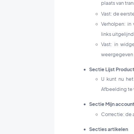
plaats van tra
Vast: de eers
Verholpen: in
links uitgelijn
Vast: in widg
weergegeven 
Sectie Lijst Produc
U kunt nu he
Afbeelding te 
Sectie Mijn accoun
Correctie: de 
Secties artikelen