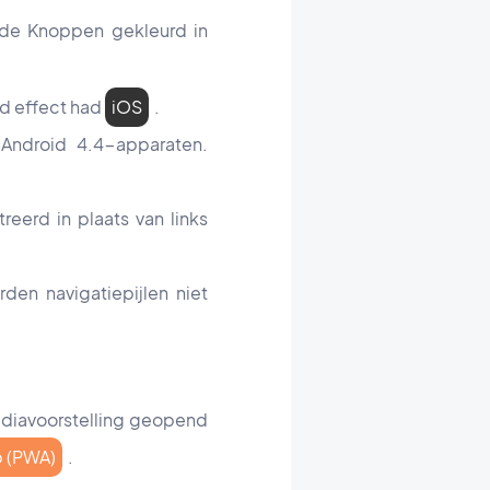
 de Knoppen gekleurd in
nd effect had
iOS
.
 Android 4.4-apparaten.
eerd in plaats van links
den navigatiepijlen niet
n diavoorstelling geopend
p (PWA)
.