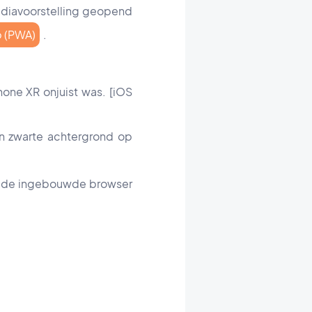
n diavoorstelling geopend
p (PWA)
.
hone XR onjuist was.
[iOS
n zwarte achtergrond op
in de ingebouwde browser