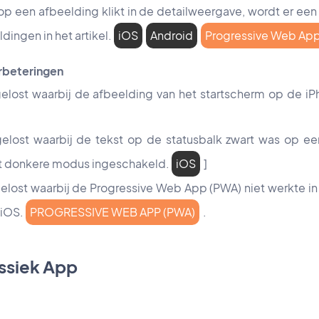
op een afbeelding klikt in de detailweergave, wordt er ee
dingen in het artikel.
iOS
Android
Progressive Web Ap
erbeteringen
lost waarbij de afbeelding van het startscherm op de iP
lost waarbij de tekst op de statusbalk zwart was op ee
t donkere modus ingeschakeld.
iOS
]
lost waarbij de Progressive Web App (PWA) niet werkte 
 iOS.
PROGRESSIVE WEB APP (PWA)
.
ssiek App