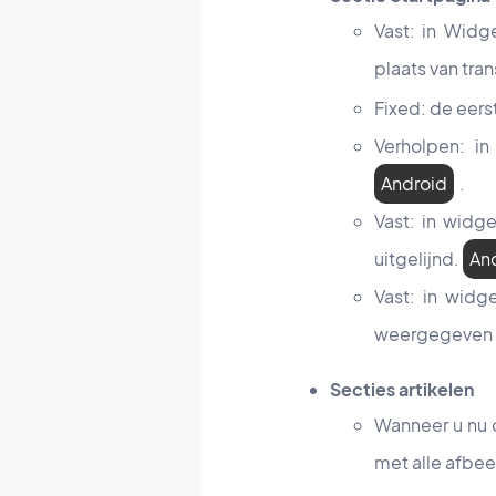
Vast: in Wid
plaats van tra
Fixed: de eer
Verholpen: i
Android
.
Vast: in widg
uitgelijnd.
An
Vast: in widg
weergegeven 
Secties artikelen
Wanneer u nu 
met alle afbeel