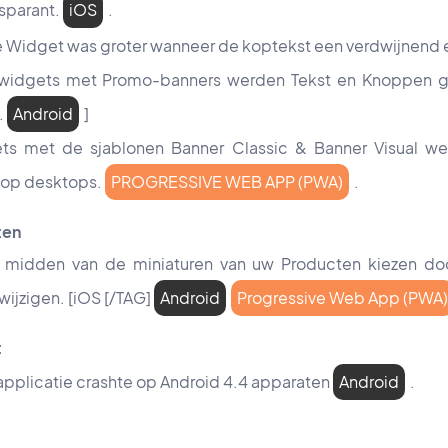
nsparant.
iOS
.
te Widget was groter wanneer de koptekst een verdwijnend 
 widgets met Promo-banners werden Tekst en Knoppen ge
d.
Android
]
ets met de sjablonen Banner Classic & Banner Visual wer
op desktops.
PROGRESSIVE WEB APP (PWA)
.
ten
t midden van de miniaturen van uw Producten kiezen do
wijzigen.
[iOS [/TAG]
Android
Progressive Web App (PWA)
t
applicatie crashte op Android 4.4 apparaten
Android
.