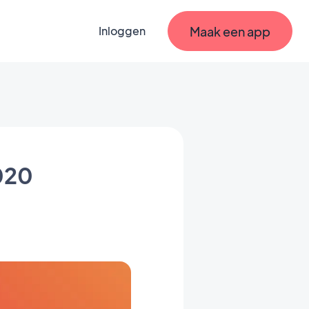
Maak een app
Inloggen
020