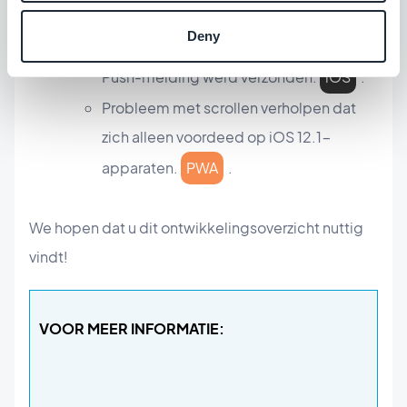
Probleem opgelost dat de toegang tot
Deny
de Link kon verhinderen die met een
Push-melding werd verzonden.
iOS
.
Probleem met scrollen verholpen dat
zich alleen voordeed op iOS 12.1-
apparaten.
PWA
.
We hopen dat u dit ontwikkelingsoverzicht nuttig
vindt!
VOOR MEER INFORMATIE: