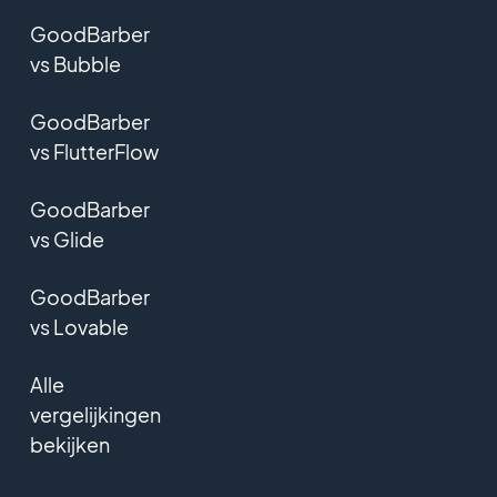
GoodBarber
vs Bubble
GoodBarber
vs FlutterFlow
GoodBarber
vs Glide
GoodBarber
vs Lovable
Alle
vergelijkingen
bekijken