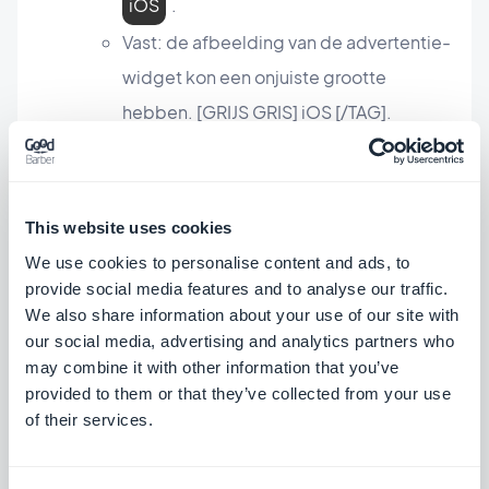
iOS
.
Vast: de afbeelding van de advertentie-
widget kon een onjuiste grootte
hebben. [GRIJS GRIS] iOS [/TAG].
Vast: de banners werden niet op de
juiste grootte weergegeven in het
interne advertentienetwerk Add-On
This website uses cookies
PWA
.
We use cookies to personalise content and ads, to
provide social media features and to analyse our traffic.
Live video add-on
We also share information about your use of our site with
our social media, advertising and analytics partners who
Verholpen: Het afspelen van geluid
may combine it with other information that you’ve
stopte niet wanneer de video begon te
provided to them or that they’ve collected from your use
spelen.
Android
.
of their services.
Overige ontwikkelingen en updates