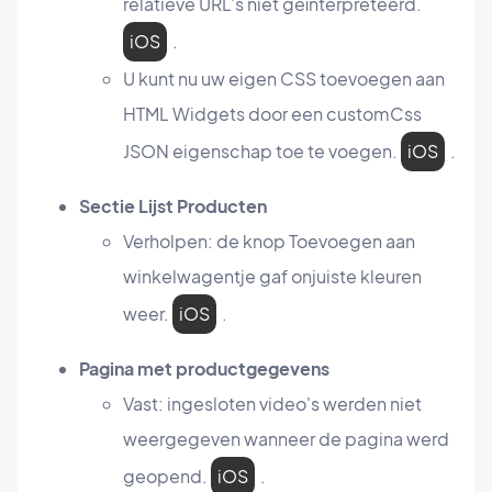
relatieve URL's niet geïnterpreteerd.
iOS
.
U kunt nu uw eigen CSS toevoegen aan
HTML Widgets door een customCss
JSON eigenschap toe te voegen.
iOS
.
Sectie Lijst Producten
Verholpen: de knop Toevoegen aan
winkelwagentje gaf onjuiste kleuren
weer.
iOS
.
Pagina met productgegevens
Vast: ingesloten video's werden niet
weergegeven wanneer de pagina werd
geopend.
iOS
.