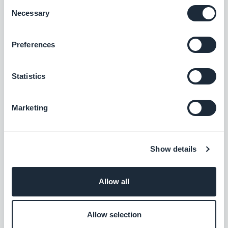
Consent
Na bestudering van uw behoeften en
Necessary
Selection
aanbevelingen kunt u nu in de
backoffice aangeven of uw applicatie
Preferences
bedoeld is voor kinderen. In dit geval
heeft uw applicatie geen Statistieken,
Statistics
reclamediensten, Facebook- en
Twitter-verbinding of een chatgedeelte
Marketing
Android
.
De toegankelijkheid van de
Show details
gebruikersinterface is verbeterd in
overeenstemming met de EU-richtlijnen
Allow all
voor webtoegankelijkheid.
PROGRESSIVE WEB APP (PWA)
Allow selection
[ORANGE TAG] [/TAG].