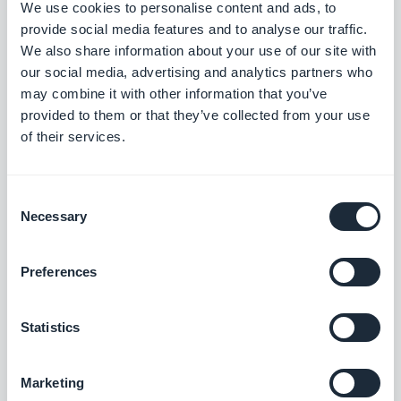
eindgebruikers zal werken, rekening houdend met
We use cookies to personalise content and ads, to
provide social media features and to analyse our traffic.
de specifieke kenmerken van elk platform (iOS,
We also share information about your use of our site with
Android, PWA).
our social media, advertising and analytics partners who
may combine it with other information that you’ve
provided to them or that they’ve collected from your use
Een no-code tool bouwen betekent dingen
of their services.
eenvoudig maken die onmogelijk te doen zijn voor
iemand zonder de vereiste technische expertise.
Consent
Necessary
Selection
De gebruikerservaring op elk backoffice-scherm
moet zo intuïtief mogelijk zijn. Dezelfde vereiste
Preferences
geldt voor elk scherm van de apps die met
GoodBarber gemaakt worden.
Statistics
Het streven naar vereenvoudiging betekent dat er
Marketing