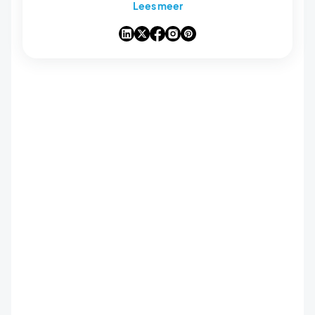
Lees meer
analyses van de trends die de wereld van
mobiele apps en no-code veranderen, en
enkele gedachten over de impact van
kunstmatige intelligentie op onze sector. Als
een artikel een vraag, idee of ervaring bij je
oproept, laten we erover praten in de reacties.