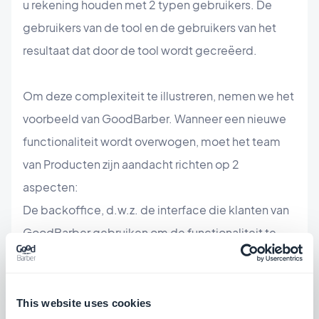
u rekening houden met 2 typen gebruikers. De
gebruikers van de tool en de gebruikers van het
resultaat dat door de tool wordt gecreëerd.
Om deze complexiteit te illustreren, nemen we het
voorbeeld van GoodBarber. Wanneer een nieuwe
functionaliteit wordt overwogen, moet het team
van Producten zijn aandacht richten op 2
aspecten:
De backoffice, d.w.z. de interface die klanten van
GoodBarber gebruiken om de functionaliteit te
gebruiken
De apps zelf. Met andere woorden, de manier
waarop de functionaliteit op de telefoons van de
This website uses cookies