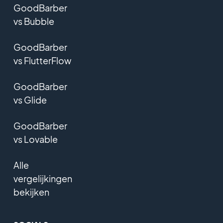
GoodBarber
vs Bubble
GoodBarber
vs FlutterFlow
GoodBarber
vs Glide
GoodBarber
vs Lovable
Alle
vergelijkingen
bekijken