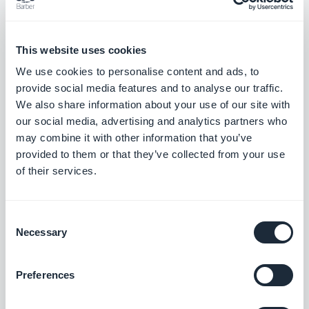
behouden van gebruikers kunt verfijnen. Door
gebruik te maken van AppsFlyer's
This website uses cookies
onafhankelijke analyses naast uw GoodBarber
We use cookies to personalise content and ads, to
gegevens, krijgt u een completer beeld van de
provide social media features and to analyse our traffic.
gebruikerswerving en engagement metriek van
We also share information about your use of our site with
uw app, zodat u weloverwogen beslissingen
our social media, advertising and analytics partners who
kunt nemen die groei op lange termijn
may combine it with other information that you’ve
provided to them or that they’ve collected from your use
stimuleren.
of their services.
Consent
Necessary
Selection
Bijbehorende
Preferences