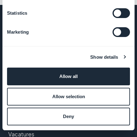
Statistics
Marketing
BEDRIJF
Over ons
Show details
Geweldige
Allow all
ondersteuning
GoodBarber
Allow selection
DNA
Deny
Startup Studio
Vacatures