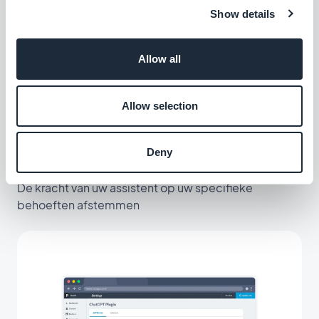
Show details
Allow all
Allow selection
Deny
ChatGPT 3.5 of ChatGPT 4.0
De kracht van uw assistent op uw specifieke
behoeften afstemmen