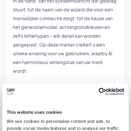
in de hand. Van het systeembericht dat gedrag
stuurt, tot de naam van de wizard die voor een
menselijker connectie zorgt, tot de keuze van
het generatiemodel, achtergrondkleuren en
zelfs lettertypen – elk detail kan worden
aangepast. Op deze manier creëert u een
unieke ervaring voor uw gebruikers, waarbij AI
een harmonieus verlengstuk van uw merk
wordt.
Met deze veelheid aan opties geeft
GoodBarber u de sleutels voor het vormgeven
van een gespreksinteractie die niet alleen
This website uses cookies
voldoet aan uw behoeften, maar ook de
We use cookies to personalise content and ads, to
essentie van uw applicatie belichaamt.
provide social media features and to analyse our traffic.