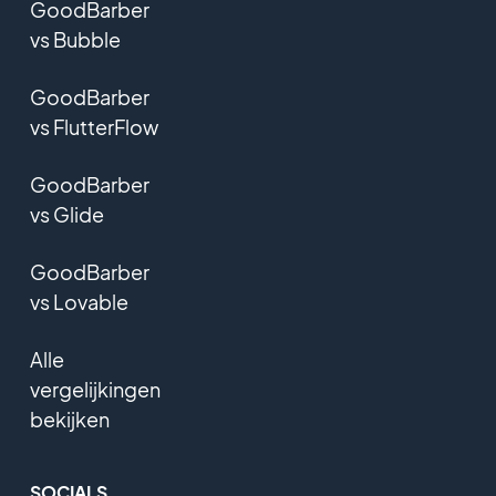
GoodBarber
vs Bubble
GoodBarber
vs FlutterFlow
GoodBarber
vs Glide
GoodBarber
vs Lovable
Alle
vergelijkingen
bekijken
SOCIALS