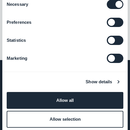
Bijbehorende
Necessary
Selection
extensies
Preferences
Statistics
Marketing
Show details
BEDRIJF
Allow all
Over ons
Allow selection
Geweldige
ondersteuning