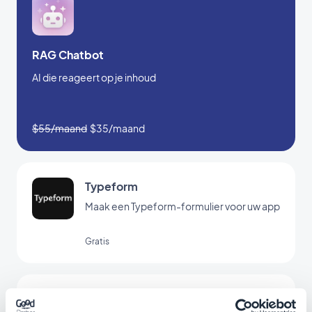
RAG Chatbot
AI die reageert op je inhoud
$55/maand
$35/maand
Typeform
Maak een Typeform-formulier voor uw app
Gratis
Jotform