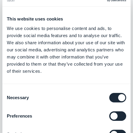
Integreer uw Jotform-formulieren in uw
app
Gratis
This website uses cookies
We use cookies to personalise content and ads, to
provide social media features and to analyse our traffic.
SurveyMonkey
We also share information about your use of our site with
our social media, advertising and analytics partners who
Data verzamelen en analyseren
may combine it with other information that you’ve
provided to them or that they’ve collected from your use
Gratis
of their services.
Airtable
Consent
Necessary
Stuur gegevens vanuit uw app naar Airtable
Selection
Gratis
Preferences