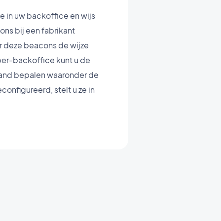
ze in uw backoffice en wijs
ns bij een fabrikant
or deze beacons de wijze
ber-backoffice kunt u de
stand bepalen waaronder de
nfigureerd, stelt u ze in