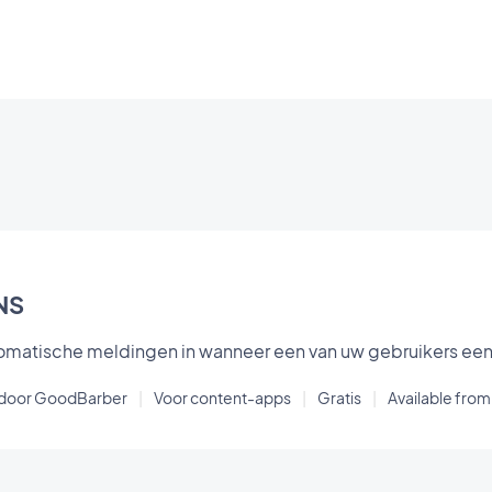
NS
omatische meldingen in wanneer een van uw gebruikers ee
door GoodBarber
|
Voor content-apps
|
Gratis
|
Available from