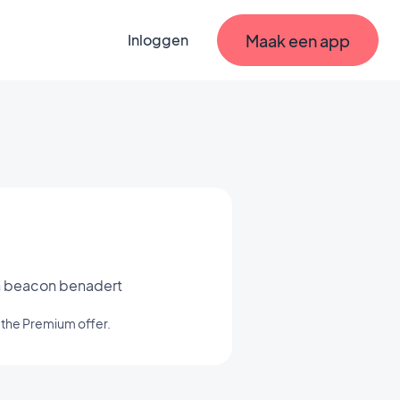
Maak een app
Inloggen
n beacon benadert
 the Premium offer.