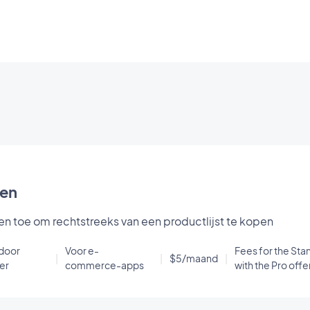
pen
en toe om rechtstreeks van een productlijst te kopen
door
Voor e-
Fees for the Sta
|
|
$5/maand
|
er
commerce-apps
with the Pro offe