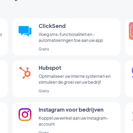
ClickSend
p
Voeg sms-functionaliteit en -
automatiseringen toe aan uw app
Gratis
Hubspot
Optimaliseer uw interne systemen en
stimuleer de groei van uw bedrijf
Gratis
Instagram voor bedrijven
Koppel uw winkel aan uw Instagram-
account
Gratis