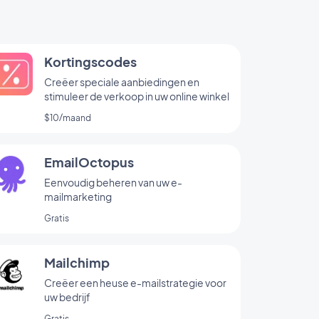
Kortingscodes
Creëer speciale aanbiedingen en
stimuleer de verkoop in uw online winkel
$10/maand
EmailOctopus
Eenvoudig beheren van uw e-
mailmarketing
Gratis
Mailchimp
Creëer een heuse e-mailstrategie voor
uw bedrijf
Gratis