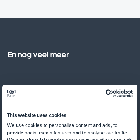
En nog veel meer
Gedetailleerde video-uitleg
This website uses cookies
We use cookies to personalise content and ads, to
Video's integreren om complexe concepten te
provide social media features and to analyse our traffic.
illustreren en het begrip onder studenten te