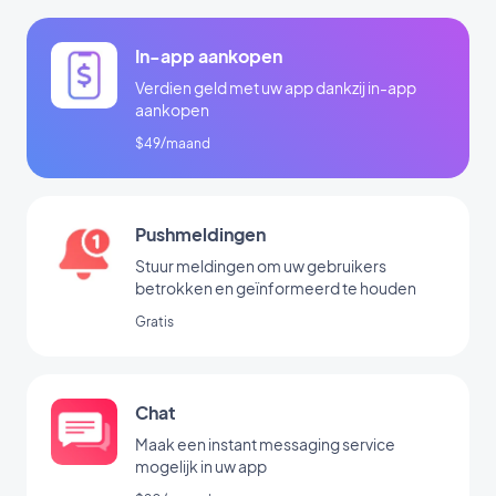
In-app aankopen
Verdien geld met uw app dankzij in-app
aankopen
$49/maand
Pushmeldingen
Stuur meldingen om uw gebruikers
betrokken en geïnformeerd te houden
Gratis
Chat
Maak een instant messaging service
mogelijk in uw app