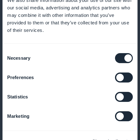
We also share information about your use of our site with
verbeteren
our social media, advertising and analytics partners who
may combine it with other information that you’ve
provided to them or that they’ve collected from your use
of their services.
Pushmeldingen om leren aan te
moedigen
Consent
Necessary
Selection
Waarschuwingen versturen om studenten eraan te
herinneren hun cursussen te volgen en nieuwe
Preferences
bronnen te ontdekken
Statistics
Cursussen beschikbaar in podcast-
Marketing
formaat
Studenten de mogelijkheid bieden om naar