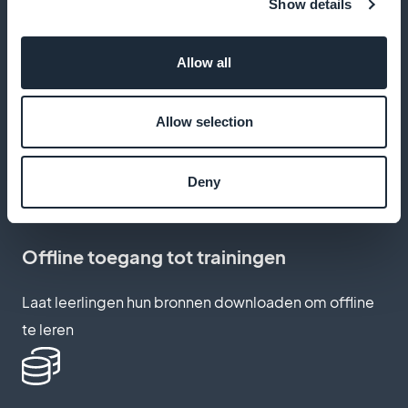
Show details
audiocursussen te luisteren om onderweg te leren
Allow all
Favoriete modules opslaan
Allow selection
Studenten kunnen hun favoriete cursussen opslaan
zodat ze deze later gemakkelijk kunnen terugvinden
Deny
Offline toegang tot trainingen
Laat leerlingen hun bronnen downloaden om offline
te leren