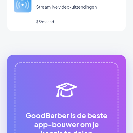
Stream live video-uitzendingen
$5/maand
GoodBarber is de beste
app-bouwer om je
kennis te delen