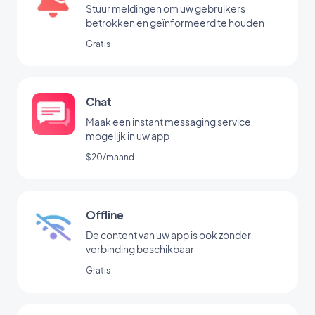
Stuur meldingen om uw gebruikers
betrokken en geïnformeerd te houden
Gratis
Chat
Maak een instant messaging service
mogelijk in uw app
$20/maand
Offline
De content van uw app is ook zonder
verbinding beschikbaar
Gratis