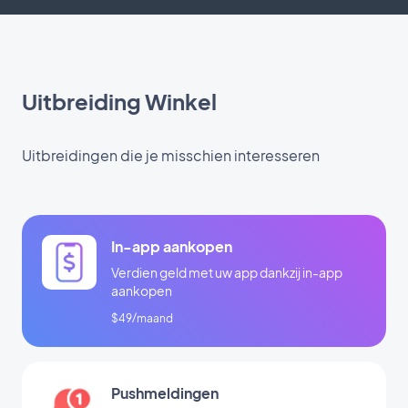
Uitbreiding Winkel
Uitbreidingen die je misschien interesseren
In-app aankopen
Verdien geld met uw app dankzij in-app
aankopen
$49/maand
Pushmeldingen