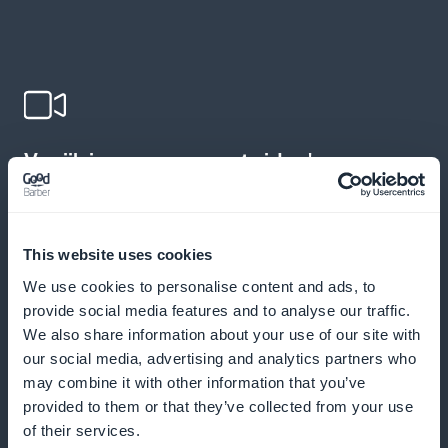
Verrijk je cursussen met video's
Trainingsvideo's toevoegen om de ervaring en het
begrip van uw gebruikers te verbeteren
This website uses cookies
We use cookies to personalise content and ads, to
provide social media features and to analyse our traffic.
Betrokkenheid verhogen met
We also share information about your use of our site with
our social media, advertising and analytics partners who
pushmeldingen
may combine it with other information that you’ve
provided to them or that they’ve collected from your use
Herinneringen en aankondigingen sturen om je
of their services.
abonnees te motiveren hun sessies bij te houden