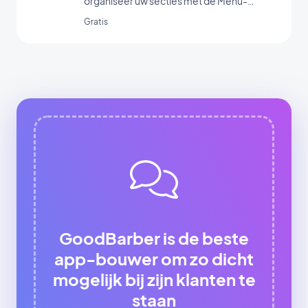
organiseer uw secties met de Menu-
extensie.
Gratis
GoodBarber is de beste
app-bouwer om zo dicht
mogelijk bij zijn klanten te
staan