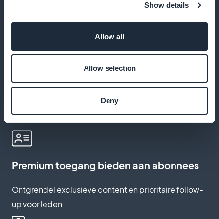
Bekijk de meest gelezen raadplegingen, thema's en
Show details
bestandstypen
Allow all
Kennisgevingen versturen naar
Allow selection
polishouders
Deny
Je klanten waarschuwen voor belangrijke deadlines
of de publicatie van een nieuw artikel
Premium toegang bieden aan abonnees
Ontgrendel exclusieve content en prioritaire follow-
up voor leden