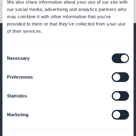
We also share information about your use of our site with
our social media, advertising and analytics partners who
may combine it with other information that you’ve
provided to them or that they’ve collected from your use
of their services.
Consent
En nog veel meer
Necessary
Selection
Preferences
Statistics
Analyseer de gebruiksgegevens van je
Marketing
app