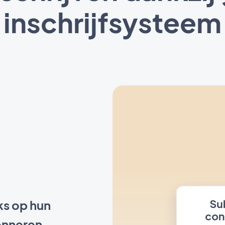
inschrijfsysteem
ks op hun
onneren