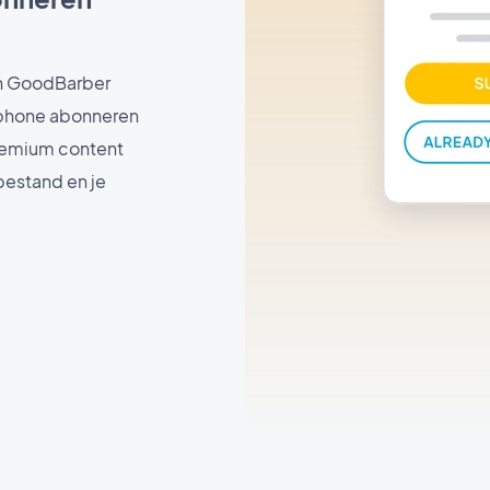
n GoodBarber
tphone abonneren
premium content
bestand en je