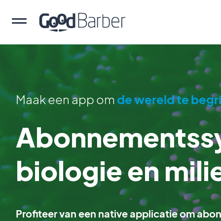
Maak een app om
de wereld te begr
Abonnementssy
biologie en mili
Profiteer van een native applicatie om abo