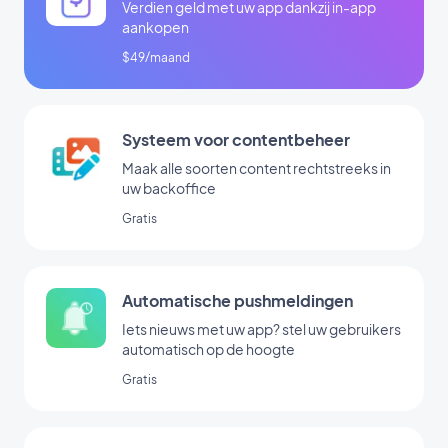
Verdien geld met uw app dankzij in-app
aankopen
$49/maand
Systeem voor contentbeheer
Maak alle soorten content rechtstreeks in
uw backoffice
Gratis
Automatische pushmeldingen
Iets nieuws met uw app? stel uw gebruikers
automatisch op de hoogte
Gratis