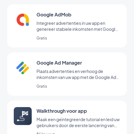
Google AdMob
Integreer advertenties in uw app en
genereer stabiele inkomsten met Google
AdMob
Gratis
Google Ad Manager
Plaats advertenties en verhoog de
inkomsten van uw app met de Google Ad
Manager-extensie
Gratis
Walkthrough voor app
Maak een geïntegreerde tutorial en leid uw
gebruikers door de eerste lancering van
uw app