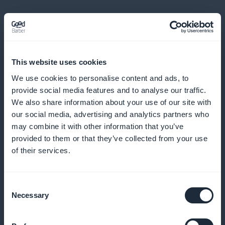
This website uses cookies
We use cookies to personalise content and ads, to
Gedetailleerde statistieken over
provide social media features and to analyse our traffic.
abonnees op filosofie en gedachte-
We also share information about your use of our site with
inhoud
our social media, advertising and analytics partners who
may combine it with other information that you’ve
Krijg toegang tot nauwkeurige analyses van je
provided to them or that they’ve collected from your use
of their services.
abonnees en optimaliseer je contentstrategie
Consent
Necessary
Selection
Widget voor abonnementenpromotie
beschikbaar op de startpagina van de