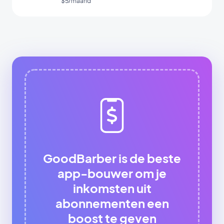
$5/maand
GoodBarber is de beste
app-bouwer om je
inkomsten uit
abonnementen een
boost te geven