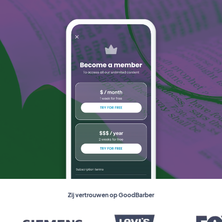
Zij vertrouwen op GoodBarber