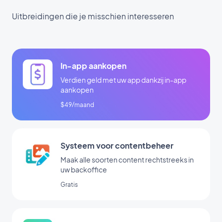
Uitbreidingen die je misschien interesseren
In-app aankopen
Verdien geld met uw app dankzij in-app
aankopen
$49/maand
Systeem voor contentbeheer
Maak alle soorten content rechtstreeks in
uw backoffice
Gratis