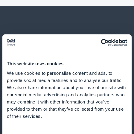
En nog veel meer
This website uses cookies
We use cookies to personalise content and ads, to
provide social media features and to analyse our traffic.
We also share information about your use of our site with
Gedetailleerde statistieken over
our social media, advertising and analytics partners who
may combine it with other information that you’ve
abonnees op inhoud van
provided to them or that they’ve collected from your use
Wereldgeschiedenis en -culturen
of their services.
Krijg toegang tot nauwkeurige analyses van je