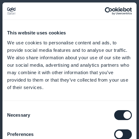
This website uses cookies
Gedetailleerde statistieken over
We use cookies to personalise content and ads, to
provide social media features and to analyse our traffic.
abonnees op kunst- en literatuurinhoud
We also share information about your use of our site with
our social media, advertising and analytics partners who
Krijg toegang tot nauwkeurige analyses van je
may combine it with other information that you’ve
abonnees en optimaliseer je contentstrategie
provided to them or that they’ve collected from your use
of their services.
Widget voor abonnementenpromotie
Consent
beschikbaar op de startpagina van de
Necessary
Selection
mobiele applicatie
Preferences