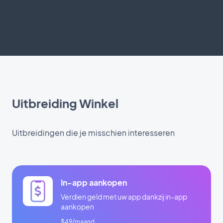
Uitbreiding Winkel
Uitbreidingen die je misschien interesseren
In-app aankopen
Verdien geld met uw app dankzij in-app
aankopen
$49/maand