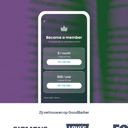
Zij vertrouwen op GoodBarber