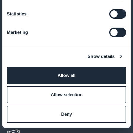
Verhoog je conversies door promoties direct op de
startpagina weer te geven
Statistics
Marketing
Geen commissie op inkomsten uit
abonnementen
Show details
Behoud 100% van je inkomen dankzij GoodBarber,
zonder commissiekosten
Allow all
Allow selection
Aanpassen van de inschrijfpagina
Maak een inschrijfpagina die je merk weerspiegelt
Deny
en je lezers aanspreekt