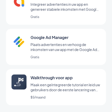
Integreer advertenties in uw app en
genereer stabiele inkomsten met Google
AdMob
Gratis
Google Ad Manager
Plaats advertenties en verhoog de
inkomsten van uw app met de Google Ad
Manager-extensie
Gratis
Walkthrough voor app
Maak een geïntegreerde tutorial en leid uw
gebruikers door de eerste lancering van
uw app
$5/maand