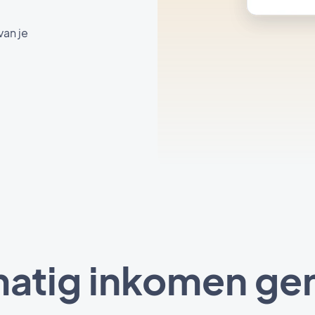
an je
atig inkomen ge