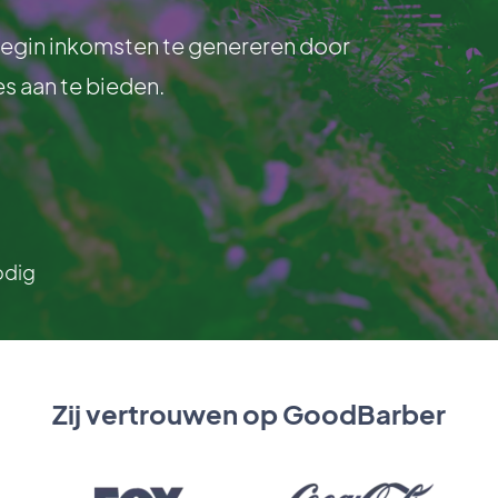
begin inkomsten te genereren door
s aan te bieden.
odig
Zij vertrouwen op GoodBarber