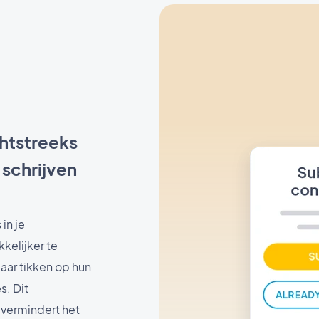
chtstreeks
 schrijven
in je
elijker te
aar tikken op hun
s. Dit
 vermindert het