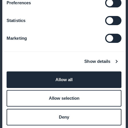
Preferences
netwerken aan om een breder publiek te bereiken en
de zichtbaarheid van je evenementen te vergroten
Statistics
Marketing
Beloningen voor frequente gebruikers
Bied beloningen en voordelen aan de meest actieve
Show details
klanten om loyaliteit en herhaalbezoek aan te
moedigen
Allow all
Allow selection
Bezoekerstrends volgen
Gebruik analysetools om bezoekerstrends te volgen
Deny
en pas je aanbiedingen hierop aan