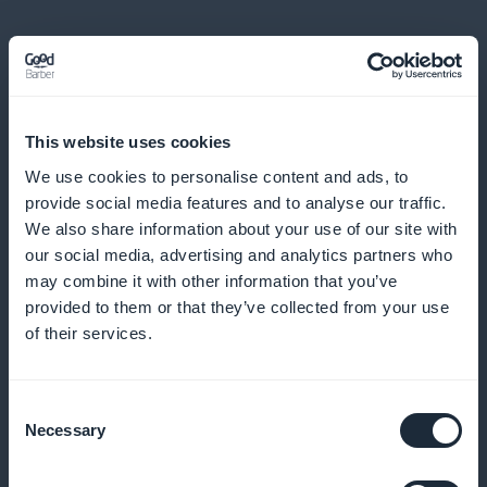
This website uses cookies
Pushmeldingen voor de nieuwste
We use cookies to personalise content and ads, to
provide social media features and to analyse our traffic.
aanbiedingen
We also share information about your use of our site with
our social media, advertising and analytics partners who
Informeer je gebruikers in realtime over nieuwe
may combine it with other information that you’ve
promoties om interesse en bezoek te maximaliseren
provided to them or that they’ve collected from your use
of their services.
Gemakkelijk te delen op sociale
Consent
netwerken
Necessary
Selection
Moedig het delen van je aanbiedingen op sociale