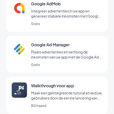
Google AdMob
Integreer advertenties in uw app en
genereer stabiele inkomsten met Google
AdMob
Gratis
Google Ad Manager
Plaats advertenties en verhoog de
inkomsten van uw app met de Google Ad
Manager-extensie
Gratis
Walkthrough voor app
Maak een geïntegreerde tutorial en leid uw
gebruikers door de eerste lancering van
uw app
$5/maand