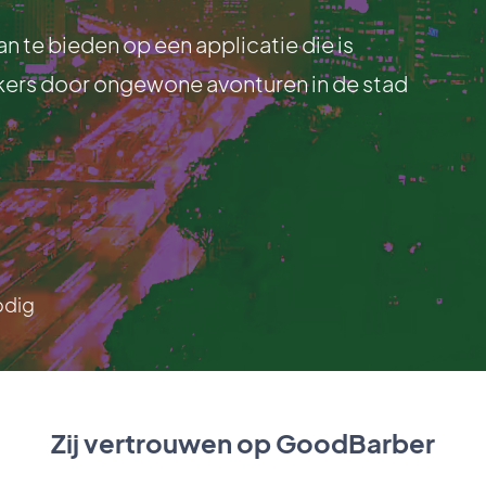
te bieden op een applicatie die is
ikers door ongewone avonturen in de stad
odig
Zij vertrouwen op GoodBarber