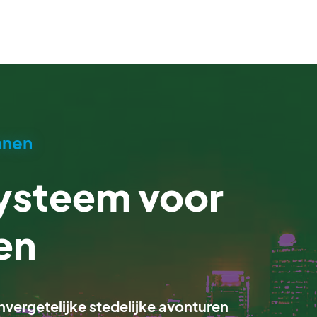
nnen
steem voor
en
nvergetelijke stedelijke avonturen