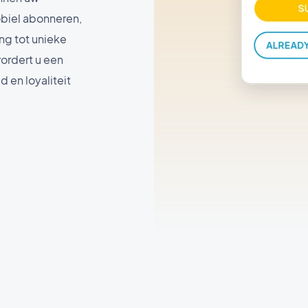
obiel abonneren,
g tot unieke
ordert u een
 en loyaliteit