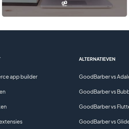
T
ALTERNATIEVEN
ce app builder
GoodBarber vs Adal
en
GoodBarber vs Bubb
ken
GoodBarber vs Flutt
 extensies
GoodBarber vs Glid