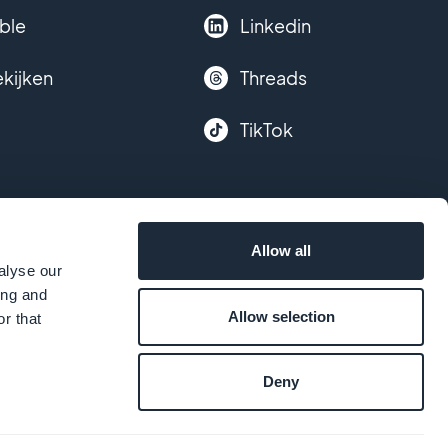
ble
Linkedin
ekijken
Threads
TikTok
Allow all
alyse our
ing and
Allow selection
r that
Deny
nds