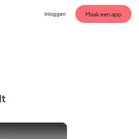
Maak een app
Inloggen
lt