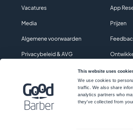
Vacatures
App Rese
Media
Prijzen
Algemene voorwaarden
Feedback
Privacybeleid & AVG
Ontwikke
Contact
Geperson
This website uses cookie
We use cookies to personal
Woordenl
traffic. We also share info
analytics partners who may
they’ve collected from your
© Go