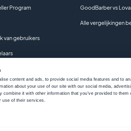
ller Program
GoodBarber vs Lova
Alle vergelijkingen b
 van gebruikers
laars
aliseerde ontwikkeling
s
ise content and ads, to provide social media features and to an
ijst
rmation about your use of our site with our social media, advertis
 combine it with other information that you’ve provided to them o
 use of their services.
odBarber - Since 2011 - Gemaakt in Corsica
Nederla