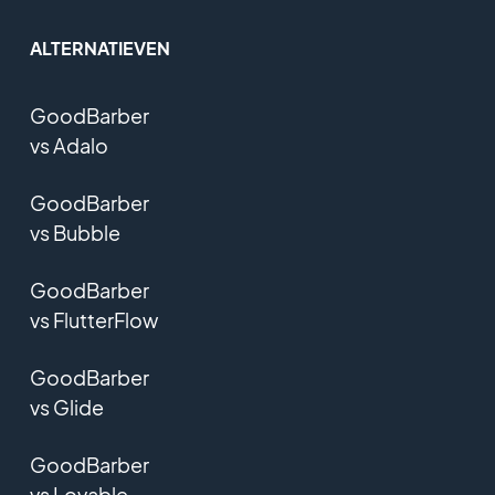
ALTERNATIEVEN
GoodBarber
vs Adalo
GoodBarber
vs Bubble
GoodBarber
vs FlutterFlow
GoodBarber
vs Glide
GoodBarber
vs Lovable