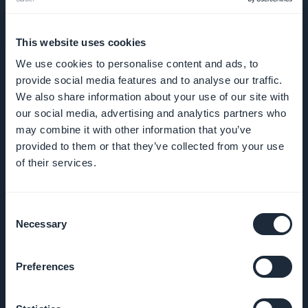
BEDRIJF
This website uses cookies
Over ons
We use cookies to personalise content and ads, to
provide social media features and to analyse our traffic.
We also share information about your use of our site with
Geweldige
our social media, advertising and analytics partners who
ondersteuning
may combine it with other information that you’ve
provided to them or that they’ve collected from your use
GoodBarber
of their services.
DNA
Startup Studio
Consent
Necessary
Selection
Vacatures
Preferences
Media