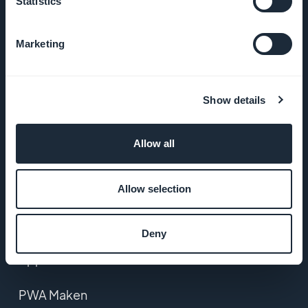
Statistics
Algemene
voorwaarden
Marketing
Privacybeleid
& AVG
Show details
Contact
Allow all
PRODUCT
Allow selection
eCommerce app
builder
Deny
App maken
PWA Maken