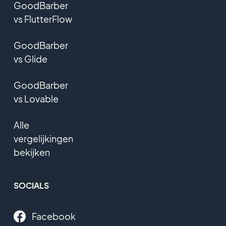
GoodBarber
vs FlutterFlow
GoodBarber
vs Glide
GoodBarber
vs Lovable
Alle
vergelijkingen
bekijken
SOCIALS
Facebook