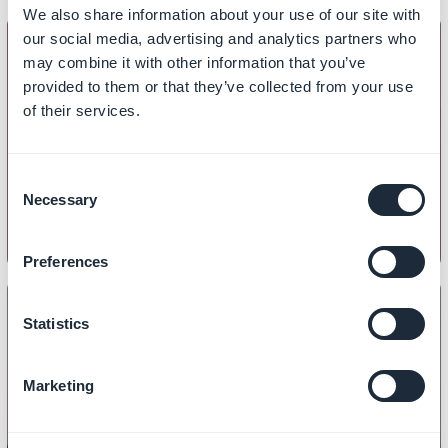
We also share information about your use of our site with
our social media, advertising and analytics partners who
may combine it with other information that you’ve
provided to them or that they’ve collected from your use
ONTWERP
of their services.
Hoe u het ontwerp van een sectie
losmaakt
Consent
Necessary
Selection
Preferences
Statistics
ONTWERP
Marketing
Hoe kiest u de grootte van uw
koptekst?