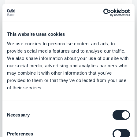
This website uses cookies
We use cookies to personalise content and ads, to
provide social media features and to analyse our traffic.
We also share information about your use of our site with
our social media, advertising and analytics partners who
may combine it with other information that you’ve
provided to them or that they’ve collected from your use
Tekst Widget
of their services.
Met de gloednieuwe
Tekst Widget
kun je vrijelijk
Consent
aangepaste tekstblokken toevoegen aan de
Necessary
Selection
startpagina van je applicatie. Deze widget is ideaal
Preferences
voor het weergeven van belangrijke berichten,