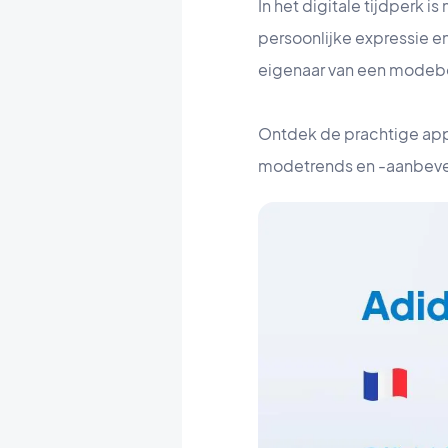
In het digitale tijdperk
persoonlijke expressie e
eigenaar van een modebo
Ontdek de prachtige appl
modetrends en -aanbeve