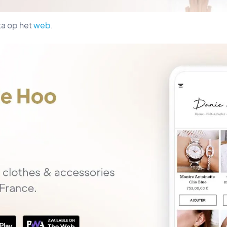
a op het
web
.