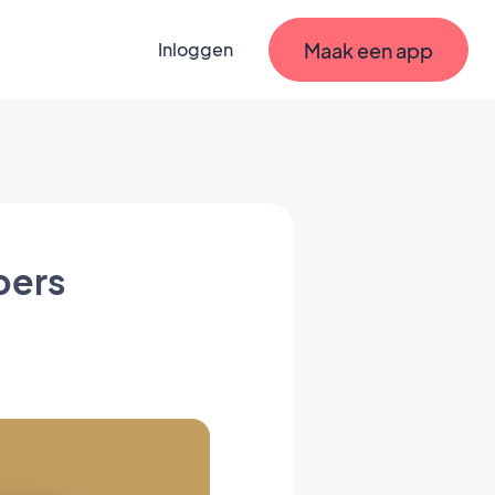
Maak een app
Inloggen
bers