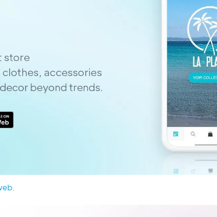
web
.