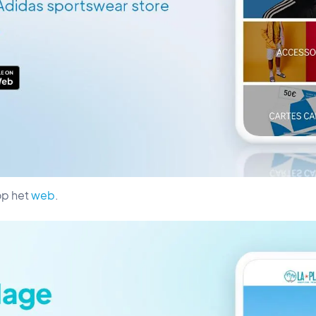
op het
web
.