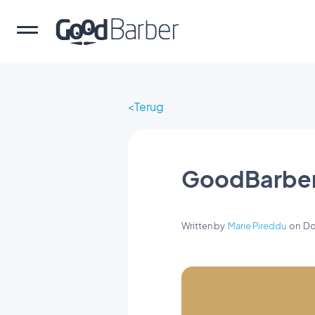
Terug
GoodBarber
Written by
Marie Pireddu
on
Do