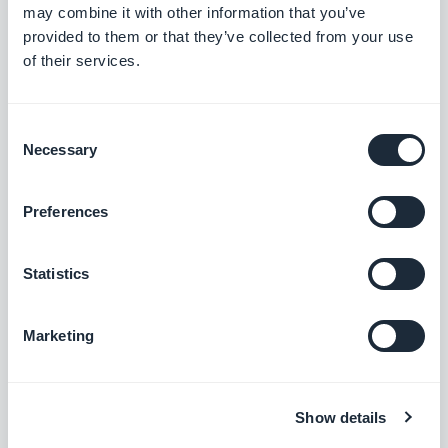
tijdschriften die met GoodBarber zijn gemaakt en
may combine it with other information that you’ve
laat u inspireren om het nieuwe tijdschrift van de
provided to them or that they’ve collected from your use
of their services.
toekomst te maken!
Consent
Necessary
Selection
Preferences
Statistics
Marketing
Download de Fibee-app van
Google Play
en
de
App Store
.
Show details