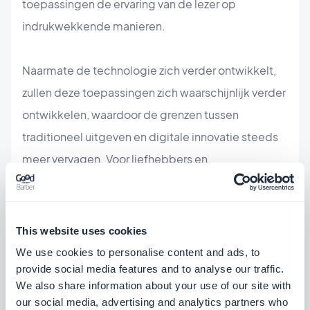
toepassingen de ervaring van de lezer op
indrukwekkende manieren.
Naarmate de technologie zich verder ontwikkelt,
zullen deze toepassingen zich waarschijnlijk verder
ontwikkelen, waardoor de grenzen tussen
traditioneel uitgeven en digitale innovatie steeds
meer vervagen. Voor liefhebbers en
nieuwsgierigen belooft de toekomst vol ideeën en
nieuwe trends te zijn, letterlijk binnen handbereik,
dankzij de mogelijkheden van mobiele apps voor
This website uses cookies
gespecialiseerde tijdschriften.
We use cookies to personalise content and ads, to
provide social media features and to analyse our traffic.
We also share information about your use of our site with
Ontdek enkele apps voor gespecialiseerde
our social media, advertising and analytics partners who