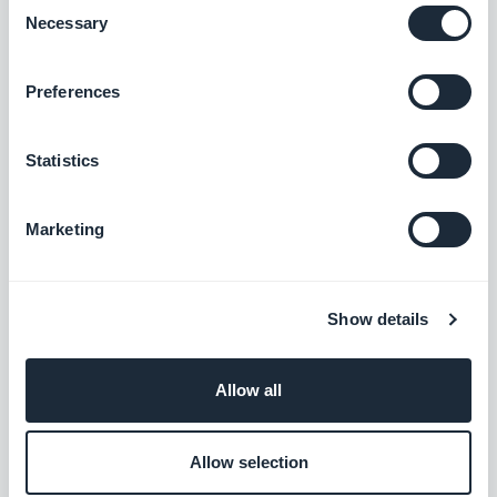
Consent
Ontdek SinnSyn op
het web
, of download de
Necessary
Selection
applicatie van
Google Play
en de
App Store
.
Preferences
Statistics
Marketing
Show details
Ontdek JettiFit op
het web
of download de
Allow all
applicatie van
Google Play
en de
App Store
.
Allow selection