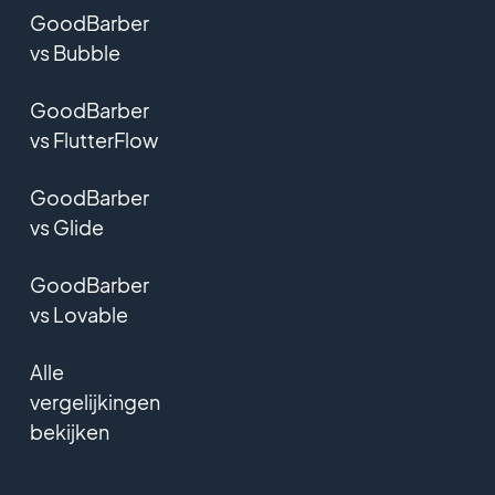
GoodBarber
vs Bubble
GoodBarber
vs FlutterFlow
GoodBarber
vs Glide
GoodBarber
vs Lovable
Alle
vergelijkingen
bekijken