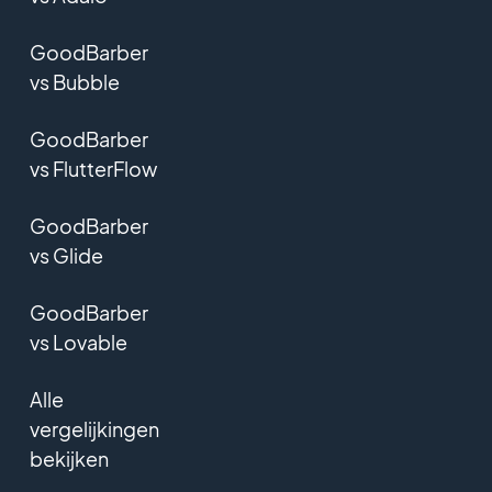
GoodBarber
vs Bubble
GoodBarber
vs FlutterFlow
GoodBarber
vs Glide
GoodBarber
vs Lovable
Alle
vergelijkingen
bekijken