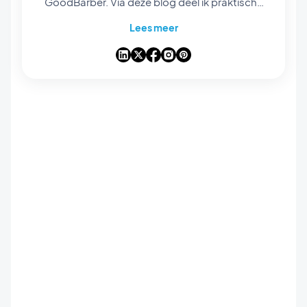
GoodBarber. Via deze blog deel ik praktische
tips om het maximale uit GoodBarber te halen,
Lees meer
analyses van de trends die de wereld van
mobiele apps en no-code veranderen, en
enkele gedachten over de impact van
kunstmatige intelligentie op onze sector. Als
een artikel een vraag, idee of ervaring bij je
oproept, laten we erover praten in de reacties.