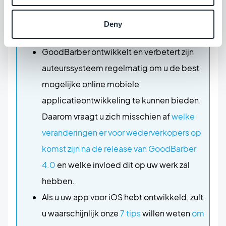
functionaliteiten kunnen aanpassen. Dit
online artikel geeft u waardevol advies
Deny
over de beste strategie.
GoodBarber ontwikkelt en verbetert zijn
auteurssysteem regelmatig om u de best
mogelijke online mobiele
applicatieontwikkeling te kunnen bieden.
Daarom vraagt u zich misschien af
welke
veranderingen er voor wederverkopers op
komst zijn na de release van GoodBarber
4.0
en welke invloed dit op uw werk zal
hebben.
Als u uw app voor iOS hebt ontwikkeld, zult
u waarschijnlijk onze
7 tips
willen weten
om