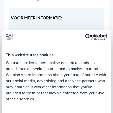
VOOR MEER INFORMATIE:
Ook u kunt uw eigen mobiele app tot
leven brengen, zonder een
This website uses cookies
coderingsproces te hoeven doorlopen! Bij
We use cookies to personalise content and ads, to
GoodBarber is het online maken van een
provide social media features and to analyse our traffic.
app voor iedereen weggelegd, dus aarzel
We also share information about your use of our site with
our social media, advertising and analytics partners who
niet langer en ontdek
hoe u een app kunt
may combine it with other information that you’ve
maken
!
provided to them or that they’ve collected from your use
Wilt u weten welke GoodBarber-
of their services.
ontwikkelaar zich achter het scherm