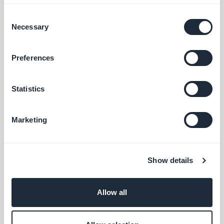
Storytelling & GEO bij GoodBarber. Ik geef
Consent
vorm aan de stem van het merk en aan de
Necessary
Selection
zichtbaarheid ervan: de verhalen die we
Lees meer
vertellen, de woorden die we kiezen en —
steeds vaker — hoe ze opduiken in AI-
Preferences
antwoorden. Verhalenverteller in hart en nieren,
maak ik onze no-code app builder elke dag
Statistics
makkelijk te vinden en onmogelijk te vergeten.
Marketing
Show details
Allow all