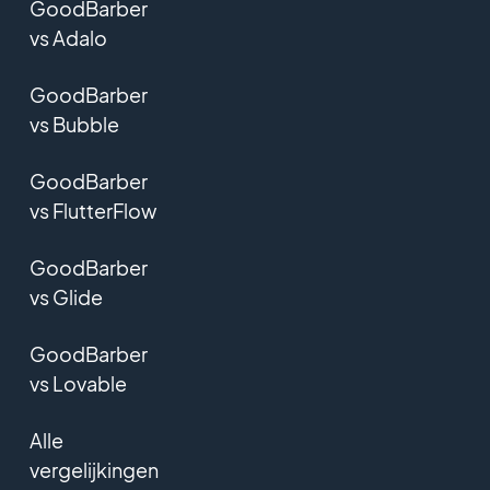
GoodBarber
vs Adalo
GoodBarber
vs Bubble
GoodBarber
vs FlutterFlow
GoodBarber
vs Glide
GoodBarber
vs Lovable
Alle
vergelijkingen