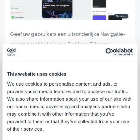
Geef uw gebruikers een uitzonderlijke Navigatie-
ervaring met het nieuwe Sjabloon Filter van
GoodBarber. Probeer het vandaag nog uit en maak
van uw toepassing een unieke en gedenkwaardige
ervaring voor uw gebruikers!
This website uses cookies
We use cookies to personalise content and ads, to
provide social media features and to analyse our traffic.
We also share information about your use of our site with
our social media, advertising and analytics partners who
may combine it with other information that you’ve
OVER DE AUTEUR
provided to them or that they’ve collected from your use
Muriel Santoni
of their services.
Marketing Manager