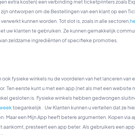
egen extra kosten) een verbinding met ticketprinters zoals E
zijn ontworpen om de Bestellingen van een klant op een Tic
verwerkt kunnen worden. Tot slot is, zoals in alle sectoren,
he
et uw klanten te gebruiken. Ze kunnen gemakkelijk commu
van zeldzame ingrediënten of specifieke promoties.
ien ook fysieke winkels nu de voordelen van het lanceren van e
r. Ten eerste kunt u met een app (net als met een website nat
nkel gesloten is. Fysieke winkels hebben gedwongen sluiting
 week
toegankelijk
.
Uw Klanten kunnen u vertellen dat ze hie
n. Maar een Mijn App heeft betere argumenten. Kopen via 
teit aankomt, presteert een app beter. Als gebruikers een app