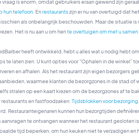
vraag is enorm, omdat gebruikers eraan gewend zijn geraakt,
p hun telefoon
. En
restaurants
zijn er nu van overtuigd dat het
misschien als onbelangrijk beschouwden. Maar de situatie is
wezen. Het is nu aan u om hen
te overtuigen om met u samen
odBarber heeft ontwikkeld, hebt u alles wat u nodig hebt om
 te laten zien. U kunt opties voor "Ophalen in de winkel" to
veren en afhalen. Als het restaurant zijn eigen bezorgers geb
aanbieden, waarmee klanten de bezorgzones in de stad of w
elfs stralen op een kaart kiezen om de bezorgzones af te bak
r restaurants en fastfoodzaken:
Tijdsblokken voor bezorging
. Restauranteigenaren kunnen hun bezorgtijden definiëren
aanvragen te ontvangen wanneer het restaurant gesloten is)
aalde tijd beperken, om hun keuken niet te verzadigen en hu