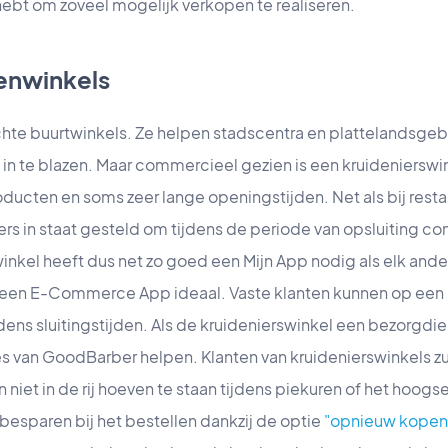
hebt om zoveel mogelijk verkopen te realiseren.
enwinkels
chte buurtwinkels. Ze helpen stadscentra en plattelandsge
in te blazen. Maar commercieel gezien is een kruidenierswin
ducten en soms zeer lange openingstijden. Net als bij resta
iers in staat gesteld om tijdens de periode van opsluiting c
inkel heeft dus net zo goed een Mijn App nodig als elk ander 
is een E-Commerce App ideaal. Vaste klanten kunnen op een 
ijdens sluitingstijden. Als de kruidenierswinkel een bezorgdi
 van GoodBarber helpen. Klanten van kruidenierswinkels zulle
 niet in de rij hoeven te staan tijdens piekuren of het hoogs
 besparen bij het bestellen dankzij de optie
"opnieuw kopen