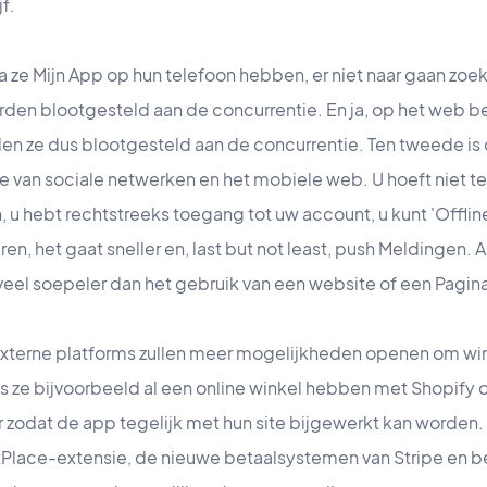
f.
a ze Mijn App op hun telefoon hebben, er niet naar gaan zoe
rden blootgesteld aan de concurrentie. En ja, op het web be
n ze dus blootgesteld aan de concurrentie. Ten tweede is 
ie van sociale netwerken en het mobiele web. U hoeft niet 
, u hebt rechtstreeks toegang tot uw account, u kunt 'Offlin
n, het gaat sneller en, last but not least, push Meldingen. 
veel soepeler dan het gebruik van een website of een Pagin
externe platforms zullen meer mogelijkheden openen om win
Als ze bijvoorbeeld al een online winkel hebben met Shopi
r zodat de app tegelijk met hun site bijgewerkt kan worde
lace-extensie, de nieuwe betaalsystemen van Stripe en bet