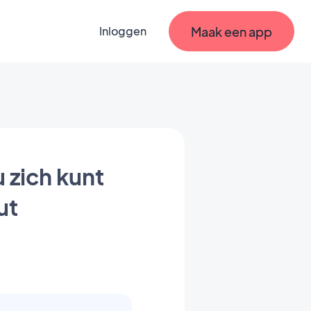
Maak een app
Inloggen
 zich kunt
ut