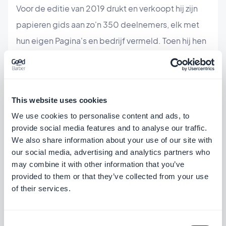
Voor de editie van 2019 drukt en verkoopt hij zijn
papieren gids aan zo'n 350 deelnemers, elk met
hun eigen Pagina's en bedrijf vermeld. Toen hij hen
uitlegde dat er naast de gedrukte editie ook een
mobiele applicatie was, was hij verrast door de
meeste reacties: "De gedrukte pagina interesseert
This website uses cookies
ons niet, wat ons interesseert is de app". Op dat
We use cookies to personalise content and ads, to
moment wist hij dat hij er goed aan had gedaan om
provide social media features and to analyse our traffic.
de gids te digitaliseren.
We also share information about your use of our site with
our social media, advertising and analytics partners who
De ervaring van het maken van zijn app met
may combine it with other information that you’ve
GoodBarber inspireerde hem zo erg dat hij besloot
provided to them or that they’ve collected from your use
om zijn carrière in drukkerij en marketing vaarwel te
of their services.
zeggen en een digitale carrière te beginnen. Hij
geeft les in DTP, UI en UX Ontwerp, en is bezig met
Consent