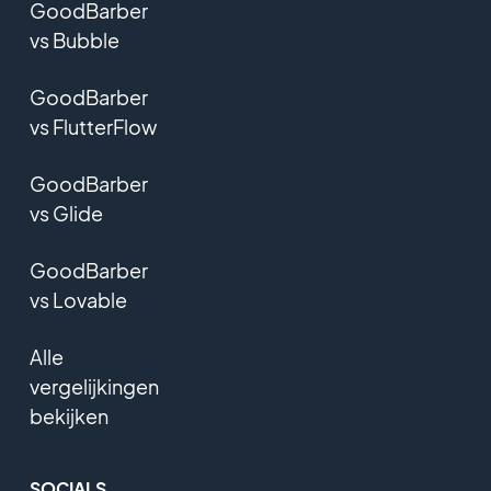
GoodBarber
vs Bubble
GoodBarber
vs FlutterFlow
GoodBarber
vs Glide
GoodBarber
vs Lovable
Alle
vergelijkingen
bekijken
SOCIALS