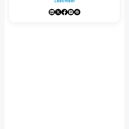
Lees meer
analyses van de trends die de wereld van
mobiele apps en no-code veranderen, en
enkele gedachten over de impact van
kunstmatige intelligentie op onze sector. Als
een artikel een vraag, idee of ervaring bij je
oproept, laten we erover praten in de reacties.